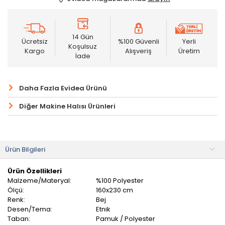
14 Gün
Ücretsiz
%100 Güvenli
Yerli
Koşulsuz
Kargo
Alışveriş
Üretim
İade
Daha Fazla Evidea Ürünü
Diğer Makine Halısı Ürünleri
Ürün Bilgileri
Ürün Özellikleri
Malzeme/Materyal:
%100 Polyester
Ölçü:
160x230 cm
Renk:
Bej
Desen/Tema:
Etnik
Taban:
Pamuk / Polyester