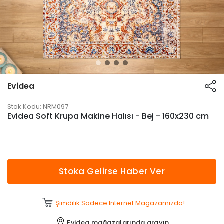
Evidea
Stok Kodu:
NRM097
Evidea Soft Krupa Makine Halısı - Bej - 160x230 cm
Stoka Gelirse Haber Ver
Şimdilik Sadece İnternet Mağazamızda!
Evidea mağazalarında
arayın