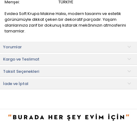
Menşei:
TÜRKİYE
Evidea Soft Krupa Makine Halısı, modern tasarımı ve estetik
görünümüyle dikkat çeken bir dekoratif parçadır. Yaşam
alanlarınıza zarif bir dokunuş katarak mekânınızın atmosferini
tamamlar.
Zarif desenleri ve renkleri ile göz alıcı bir iç mekan
Yorumlar
dekorasyonunu tamamlar. Leke ve kir tutmayan malzemelerle
üretilmiştir. Bu nedenle temizliği ve bakımı oldukça kolaydır.
Kargo ve Teslimat
Özellikle oturma odaları, yatak odaları veya salon gibi farklı
Taksit Seçenekleri
mekânlarda kullanılabilecek şekilde tasarlanmıştır.
Kullanım ve Bakım Bilgileri
İade ve İptal
• Elde veya makinede 30 °C'de sıkma yapılmadan yıkanabilir.
• Not:
Bu fiyat perakende satışlar için belirlenmiştir. Toplu alımlar
Evidea tarafından incelenecek ve uygun bulunmayan siparişler
iptal edilecektir.