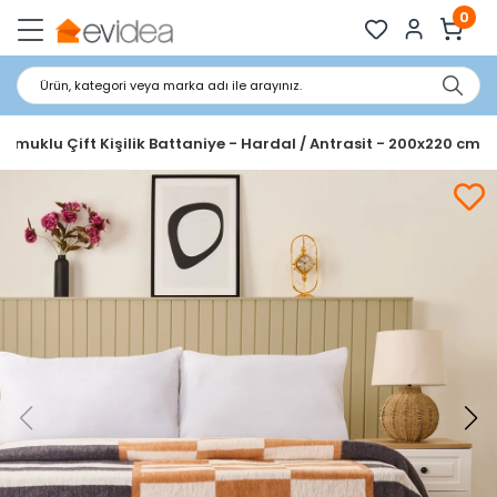
0
Ürün, kategori veya marka adı ile arayınız.
Pamuklu Çift Kişilik Battaniye - Hardal / Antrasit - 200x220 cm