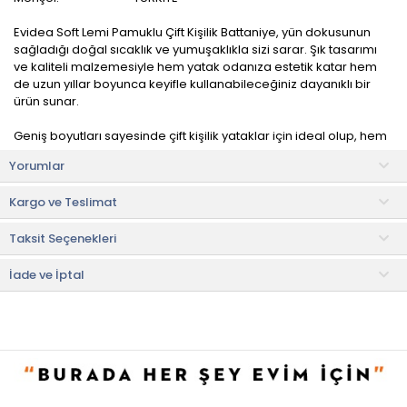
Evidea Soft Lemi Pamuklu Çift Kişilik Battaniye, yün dokusunun
sağladığı doğal sıcaklık ve yumuşaklıkla sizi sarar. Şık tasarımı
ve kaliteli malzemesiyle hem yatak odanıza estetik katar hem
de uzun yıllar boyunca keyifle kullanabileceğiniz dayanıklı bir
ürün sunar.
Geniş boyutları sayesinde çift kişilik yataklar için ideal olup, hem
sizin hem de sevdiklerinizin konforunu düşünerek tasarlandı.
Yorumlar
Yüksek kaliteli işçiliği ve dayanıklı yapısıyla, uzun yıllar boyunca ilk
Kargo ve Teslimat
günkü gibi kullanım imkanı sunar.
Taksit Seçenekleri
Kullanım ve Bakım Bilgileri
• Hassas yıkama programında maksimum 40 °C'de yıkayınız.
• Ütü yapılmamalıdır.
İade ve İptal
• Çamaşır suyu ve benzeri kimyasal maddeler kullanılmamalıdır.
• Not:
Bu fiyat perakende satışlar için belirlenmiştir. Toplu alımlar
Evidea tarafından incelenecek ve uygun bulunmayan siparişler
iptal edilecektir.
• " Ürün görsellerinde ışık, ortam ve dijital düzenlemelere bağlı
olarak renk ve doku farklılıkları oluşabilir. "