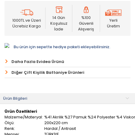
14 Gün
%100
1000TL ve Üzeri
Yerli
Koşulsuz
Güvenli
Ücretsiz Kargo
Üretim
İade
Alışveriş
Bu ürün için sepette hediye paketi ekleyebilirsiniz.
Daha Fazla Evidea Ürünü
Diğer Çift Kişilik Battaniye Ürünleri
Ürün Bilgileri
Ürün Özellikleri
Malzeme/Materyal:
%41 Akrilik %27 Pamuk %24 Polyester %4 Visko
Ölçü:
200x220 cm
Renk:
Hardal / Antrasit
Menşei:
TÜRKİYE