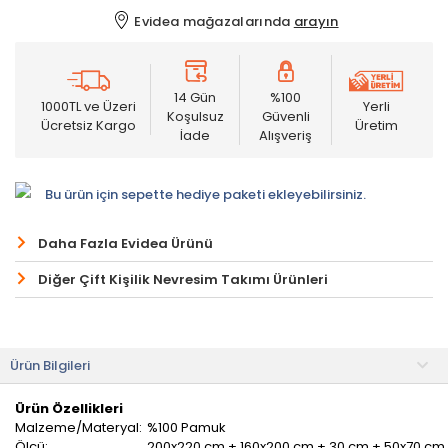
Evidea mağazalarında
arayın
14 Gün
%100
1000TL ve Üzeri
Yerli
Koşulsuz
Güvenli
Ücretsiz Kargo
Üretim
İade
Alışveriş
Bu ürün için sepette hediye paketi ekleyebilirsiniz.
Daha Fazla Evidea Ürünü
Diğer Çift Kişilik Nevresim Takımı Ürünleri
Ürün Bilgileri
Ürün Özellikleri
Malzeme/Materyal:
%100 Pamuk
Ölçü:
200x220 cm + 160x200 cm + 30 cm + 50x70 cm