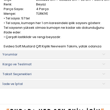
Renk:
Beyaz
Parça Sayısı:
4 Parça
Menşei:
TÜRKİYE
• Tel sayısı: 57 tel
• Tel sayısı, kumaşın her 1 cm karesindeki iplik sayısını gösterir.
Tel sayısının yüksek olması kumaşın ne kadar sıkı dokunduğunu
ifade eder.
• Çarşafı lastiklidir ve rengi beyazdır.
Evidea Soft Mustard Çift Kişilik Nevresim Takımı, yatak odanıza
hem konfor hem de estetik kazandıran şık bir ev tekstili
Yorumlar
ürünüdür. Zarif tasarımı sayesinde mekâna ferah ve canlı bir
atmosfer katar, dekorasyonunuzu tamamlayan hoş bir görünüm
Kargo ve Teslimat
sunar.
Taksit Seçenekleri
Yumuşak dokulu kumaşı sayesinde ciltle nazik temas eder ve
rahat bir uyku deneyimi sağlar. Çift kişilik ölçüsü sayesinde
yatağınızı tam olarak sarar ve düzenli bir görünüm oluşturur.
İade ve İptal
Takım içerisinde nevresim, çarşaf ve yastık kılıfları yer alarak
ihtiyacınız olan tüm parçaları bir arada sunar.
Ürün İçeriği
• Nevresim: 200x220 cm (1 adet)