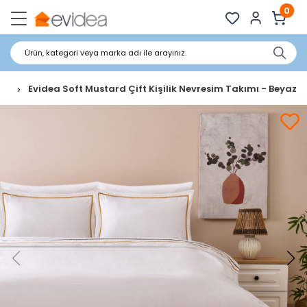
0
Ürün, kategori veya marka adı ile arayınız.
ımı
Evidea Soft Mustard Çift Kişilik Nevresim Takımı - Beyaz