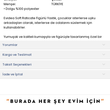
Menşei:
TÜRKİYE
• Dolgu %100 polyester
Evidea Soft Raticate Figürlü Yastık, çocuklar isterlerse uyku
arkadaşları olarak, isterlerse de odalarını süslemek için
kullanabilirler.
Yumuşak ve kaliteli kumaşıyla ve figürüyle tasarlanmış özel bir
görünüme sahiptir. Çocuk odaları, oturma odaları veya
Yorumlar
dinlenme alanları için harika bir dekoratif öğe olarak
kullanılabilir.
Kargo ve Teslimat
Kullanım ve Bakım Bilgileri
Taksit Seçenekleri
• Elde yıkamaya uygundur.
• Ütüleme yapmayınız.
• Kuru temizleme yapılmaz.
İade ve İptal
• Kurutma makinesinde kurutmaya uygun değildir.
• Not:
Bu fiyat perakende satışlar için belirlenmiştir. Toplu alımlar
Evidea tarafından incelenecek ve uygun bulunmayan siparişler
iptal edilecektir.
• " Ürün görsellerinde ışık, ortam ve dijital düzenlemelere bağlı
olarak renk ve doku farklılıkları oluşabilir. "