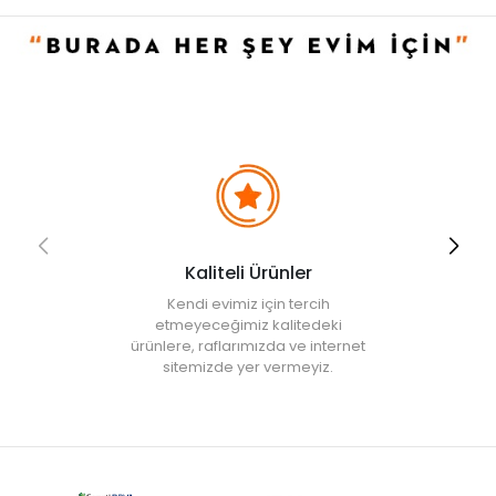
• Not:
Bu fiyat perakende satışlar için belirlenmiştir. Toplu alımlar
Evidea tarafından incelenecek ve uygun bulunmayan siparişler
iptal edilecektir.
• " Ürün görsellerinde ışık, ortam ve dijital düzenlemelere bağlı
olarak renk ve doku farklılıkları oluşabilir. "
Kaliteli Ürünler
Kendi evimiz için tercih
etmeyeceğimiz kalitedeki
ürünlere, raflarımızda ve internet
sitemizde yer vermeyiz.