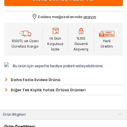
Evidea mağazalarında
arayın
14 Gün
%100
1000TL ve Üzeri
Yerli
Koşulsuz
Güvenli
Ücretsiz Kargo
Üretim
İade
Alışveriş
Bu ürün için sepette hediye paketi ekleyebilirsiniz.
Daha Fazla Evidea Ürünü
Diğer Tek Kişilik Yatak Örtüsü Ürünleri
Ürün Bilgileri
Ürün Özellikleri