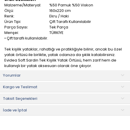
Malzeme/Materyal:
%50 Pamuk %50 Viskon
Ölçü:
160x220 cm
Renk:
Ekru / Haki
Ürün Tipi:
Çift Taraflı Kullanılabilir
Parça Sayısı:
Tek Parça
Menşei:
TÜRKİYE
• Çift taraflı kullanılabilir.
Tek kişilik yataklar, rahatlığı ve pratikliğiyle bilinir, ancak bu özel
yatak örtüsü ile birlikte, yatak odanıza da şıklık katabilirsiniz.
Evidea Soft Sardin Tek Kişilik Yatak Örtüsü, hem zarif hem de
kullanışlı bir yatak aksesuarı olarak öne çıkıyor.
Yorumlar
Yüksek kaliteli ve dayanıklı malzemelerden üretilmiştir. Yumuşak
dokusu ile temas ettiğinizde sizi anında rahatlatır. Ayrıca, yatak
Kargo ve Teslimat
örtüsünün dikişleri de son derece dayanıklıdır, böylece uzun
yıllar boyunca kullanabilirsiniz.
Taksit Seçenekleri
Kullanım ve Bakım Bilgileri
• 30 °C'de yıkanabilir.
İade ve İptal
• Kurutma makinesine düşük devirde atılabilir.
• Düşük ısıda ütüleme yapılabilir.
• Ağartıcı kullanmayınız.