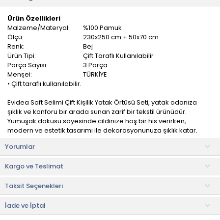
Ürün Özellikleri
Malzeme/Materyal:
%100 Pamuk
Ölçü:
230x250 cm + 50x70 cm
Renk:
Bej
Ürün Tipi:
Çift Taraflı Kullanılabilir
Parça Sayısı:
3 Parça
Menşei:
TÜRKİYE
• Çift taraflı kullanılabilir.
Evidea Soft Selimi Çift Kişilik Yatak Örtüsü Seti, yatak odanıza
şıklık ve konforu bir arada sunan zarif bir tekstil ürünüdür.
Yumuşak dokusu sayesinde cildinize hoş bir his verirken,
modern ve estetik tasarımı ile dekorasyonunuza şıklık katar.
Yorumlar
Çift kişilik yataklara ideal uyumu sayesinde yatağınızı özenle
sarar ve düzenli bir görünüm sağlar. Nefes alabilen dokusu
Kargo ve Teslimat
sayesinde dört mevsim kullanıma uygundur, sıcak günlerde
ferahlık, soğuk günlerde ise ekstra bir katman sağlayarak
Taksit Seçenekleri
konforunuzu artırır.
Ürün İçeriği
İade ve İptal
• Yatak örtüsü: 230x250 cm (1 adet)