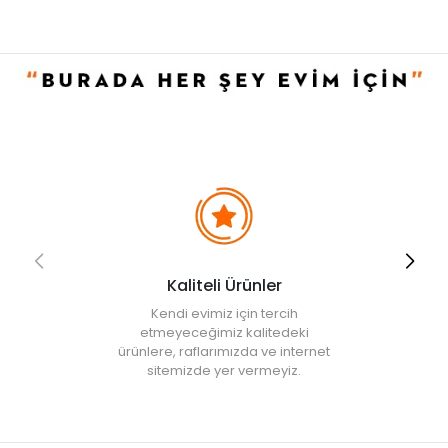
• Yastık kılıfı: 50x70 cm (2 adet)
Kullanım ve Bakım Bilgileri
• 30 °C'de yıkanabilir.
• Kurutma makinesine düşük devirde atılabilir.
• Düşük ısıda ütüleme yapılabilir.
• Beyazlatıcı kullanmayınız.
• Not:
Bu fiyat perakende satışlar için belirlenmiştir. Toplu alımlar
Evidea tarafından incelenecek ve uygun bulunmayan siparişler
iptal edilecektir.
• " Ürün görsellerinde ışık, ortam ve dijital düzenlemelere bağlı
olarak renk ve doku farklılıkları oluşabilir. "
Kaliteli Ürünler
Kendi evimiz için tercih
etmeyeceğimiz kalitedeki
ürünlere, raflarımızda ve internet
sitemizde yer vermeyiz.