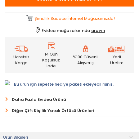
Şimdilik Sadece İnternet Mağazamızda!
Evidea mağazalarında
arayın
14 Gün
Ücretsiz
%100 Güvenli
Yerli
Koşulsuz
Kargo
Alışveriş
Üretim
İade
Bu ürün için sepette hediye paketi ekleyebilirsiniz.
Daha Fazla Evidea Ürünü
Diğer Çift Kişilik Yatak Örtüsü Ürünleri
Ürün Bilgileri