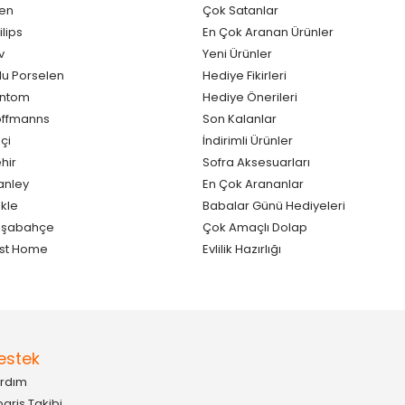
en
Çok Satanlar
ilips
En Çok Aranan Ürünler
v
Yeni Ürünler
lu Porselen
Hediye Fikirleri
antom
Hediye Önerileri
ffmanns
Son Kalanlar
çi
İndirimli Ürünler
hir
Sofra Aksesuarları
anley
En Çok Arananlar
kle
Babalar Günü Hediyeleri
aşabahçe
Çok Amaçlı Dolap
st Home
Evlilik Hazırlığı
estek
rdım
pariş Takibi