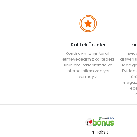
Kaliteli Ürünler
İa
Kendi evimiz için tercih
Evid
etmeyeceğimiz kalitedeki
alışveri
ürünlere, raflarımızda ve
iade ga
internet sitemizde yer
Evidea.
vermeyiz.
ürü
mağaz
ede
a
4 Taksit