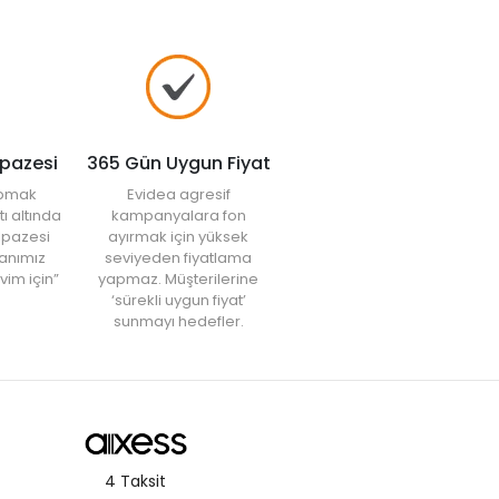
lpazesi
365 Gün Uygun Fiyat
yapmak
Evidea agresif
tı altında
kampanyalara fon
elpazesi
ayırmak için yüksek
anımız
seviyeden fiyatlama
vim için”
yapmaz. Müşterilerine
‘sürekli uygun fiyat’
sunmayı hedefler.
4 Taksit