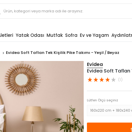
letleri
Yatak Odası
Mutfak
Sofra
Ev ve Yaşam
Aydınla
ı
Evidea Soft Taflan Tek Kişilik Pike Takımı - Yeşil / Beyaz
Evidea
Evidea Soft Taflan T
(1)
Lütfen Ölçü seçiniz
160x220 cm + 180x240