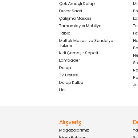
Çok Amaçlı Dolap
Mi
Duvar Saati
Ph
Çalışma Masası
La
Tamamlayıcı Mobilya
Tu
Tablo
F
Mutfak Masası ve Sandalye
Ho
Takımı
Pa
Kirli Çamaşır Sepeti
Ne
Lambader
St
Dolap
Ra
TV Ünitesi
P
Dolap Kulbu
Ju
Halı
Alışveriş
D
Mağazalarımız
Ya
İşlem Rehberi
Si