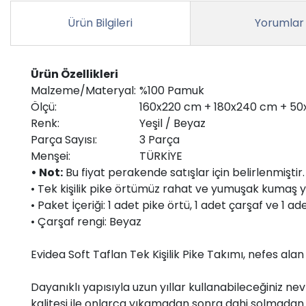
Ürün Bilgileri
Yorumlar
Ürün Özellikleri
Malzeme/Materyal:
%100 Pamuk
Ölçü:
160x220 cm + 180x240 cm + 5
Renk:
Yeşil / Beyaz
Parça Sayısı:
3 Parça
Menşei:
TÜRKİYE
• Not:
Bu fiyat perakende satışlar için belirlenmişti
• Tek kişilik pike örtümüz rahat ve yumuşak kumaş yap
• Paket İçeriği: 1 adet pike örtü, 1 adet çarşaf ve 1
• Çarşaf rengi: Beyaz
Evidea Soft Taflan Tek Kişilik Pike Takımı, nefes al
Dayanıklı yapısıyla uzun yıllar kullanabileceğiniz nev
kalitesi ile onlarca yıkamadan sonra dahi solmadan