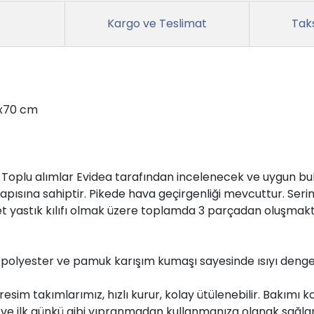
Kargo ve Teslimat
Taks
0x70 cm
r. Toplu alımlar Evidea tarafından incelenecek ve uygun bul
ısına sahiptir. Pikede hava geçirgenliği mevcuttur. Serinlik
 adet yastık kılıfı olmak üzere toplamda 3 parçadan oluşmakt
an polyester ve pamuk karışım kumaşı sayesinde ısıyı dengel
resim takımlarımız, hızlı kurur, kolay ütülenebilir. Bakımı k
 ve ilk günkü gibi yıpranmadan kullanmanıza olanak sağlar