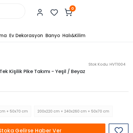
0
tma
Ev Dekorasyon
Banyo
Halı&Kilim
Stok Kodu:
HVT1004
ek Kişilik Pike Takımı - Yeşil / Beyaz
 cm + 50x70 cm
200x220 cm + 240x260 cm + 50x70 cm
Stoka Gelirse Haber Ver