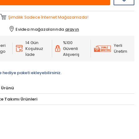
Şimdilik Sadece İnternet Mağazamızda!
Evidea mağazalarında
arayın
14 Gün
%100
eri
Yerli
Koşulsuz
Güvenli
rgo
Üretim
İade
Alışveriş
e hediye paketi ekleyebilirsiniz.
 Ürünü
ike Takımı Ürünleri