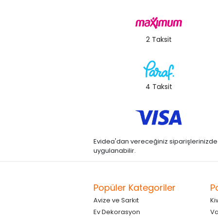
2 Taksit
4 Taksit
Evidea'dan vereceğiniz siparişlerinizde kre
uygulanabilir.
Popüler Kategoriler
P
Avize ve Sarkıt
Ki
Ev Dekorasyon
Va