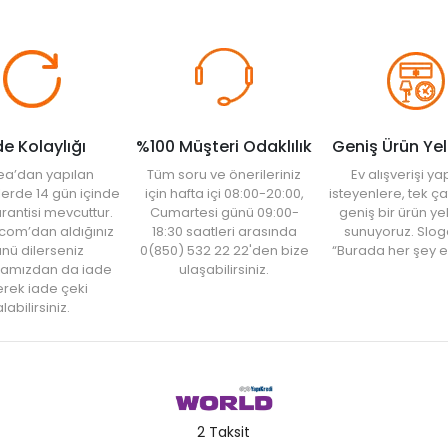
de Kolaylığı
%100 Müşteri Odaklılık
Geniş Ürün Ye
ea’dan yapılan
Tüm soru ve önerileriniz
Ev alışverişi 
şlerde 14 gün içinde
için hafta içi 08:00-20:00,
isteyenlere, tek ça
rantisi mevcuttur.
Cumartesi günü 09:00-
geniş bir ürün y
com’dan aldığınız
18:30 saatleri arasında
sunuyoruz. Slog
nü dilerseniz
0(850) 532 22 22'den bize
“Burada her şey e
amızdan da iade
ulaşabilirsiniz.
rek iade çeki
labilirsiniz.
2 Taksit