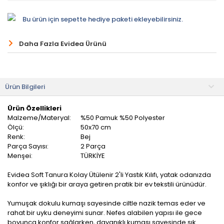
Bu ürün için sepette hediye paketi ekleyebilirsiniz.
Daha Fazla Evidea Ürünü
Ürün Bilgileri
Ürün Özellikleri
Malzeme/Materyal:
%50 Pamuk %50 Polyester
Ölçü:
50x70 cm
Renk:
Bej
Parça Sayısı:
2 Parça
Menşei:
TÜRKİYE
Evidea Soft Tanura Kolay Ütülenir 2'li Yastık Kılıfı, yatak odanızda
konfor ve şıklığı bir araya getiren pratik bir ev tekstili ürünüdür.
Yumuşak dokulu kumaşı sayesinde ciltle nazik temas eder ve
rahat bir uyku deneyimi sunar. Nefes alabilen yapısı ile gece
boyunca konfor sağlarken, dayanıklı kumaşı sayesinde sık