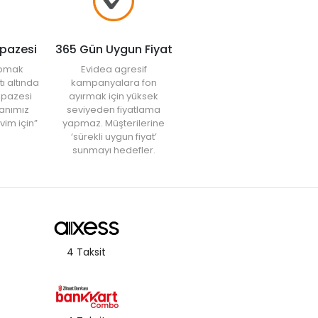
lpazesi
365 Gün Uygun Fiyat
yapmak
Evidea agresif
tı altında
kampanyalara fon
elpazesi
ayırmak için yüksek
anımız
seviyeden fiyatlama
vim için”
yapmaz. Müşterilerine
‘sürekli uygun fiyat’
sunmayı hedefler.
4 Taksit