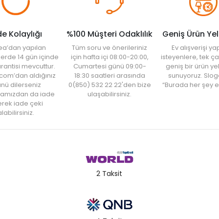
de Kolaylığı
%100 Müşteri Odaklılık
Geniş Ürün Ye
ea’dan yapılan
Tüm soru ve önerileriniz
Ev alışverişi 
şlerde 14 gün içinde
için hafta içi 08:00-20:00,
isteyenlere, tek ça
rantisi mevcuttur.
Cumartesi günü 09:00-
geniş bir ürün y
com’dan aldığınız
18:30 saatleri arasında
sunuyoruz. Slog
nü dilerseniz
0(850) 532 22 22'den bize
“Burada her şey e
amızdan da iade
ulaşabilirsiniz.
rek iade çeki
labilirsiniz.
2 Taksit