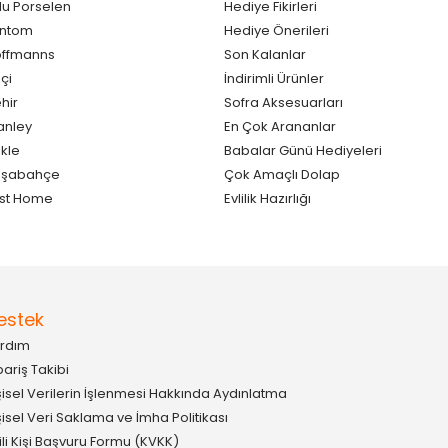
lu Porselen
Hediye Fikirleri
antom
Hediye Önerileri
ffmanns
Son Kalanlar
çi
İndirimli Ürünler
hir
Sofra Aksesuarları
anley
En Çok Arananlar
kle
Babalar Günü Hediyeleri
aşabahçe
Çok Amaçlı Dolap
st Home
Evlilik Hazırlığı
estek
rdım
pariş Takibi
şisel Verilerin İşlenmesi Hakkında Aydınlatma
şisel Veri Saklama ve İmha Politikası
gili Kişi Başvuru Formu (KVKK)