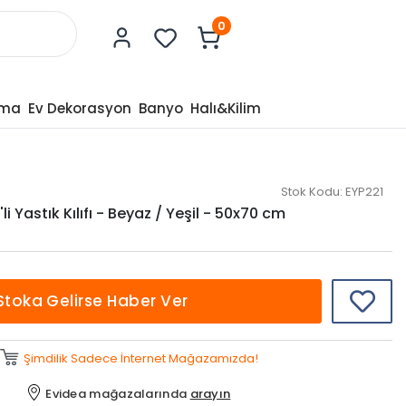
0
tma
Ev Dekorasyon
Banyo
Halı&Kilim
Stok Kodu:
EYP221
li Yastık Kılıfı - Beyaz / Yeşil - 50x70 cm
Stoka Gelirse Haber Ver
Şimdilik Sadece İnternet Mağazamızda!
Evidea mağazalarında
arayın