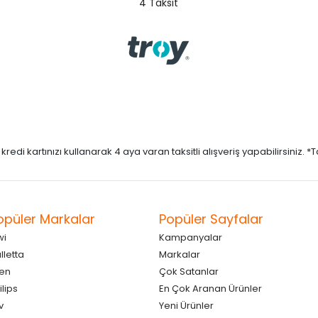
4 Taksit
di kartınızı kullanarak 4 aya varan taksitli alışveriş yapabilirsiniz. *Taks
opüler Markalar
Popüler Sayfalar
wi
Kampanyalar
lletta
Markalar
en
Çok Satanlar
ilips
En Çok Aranan Ürünler
v
Yeni Ürünler