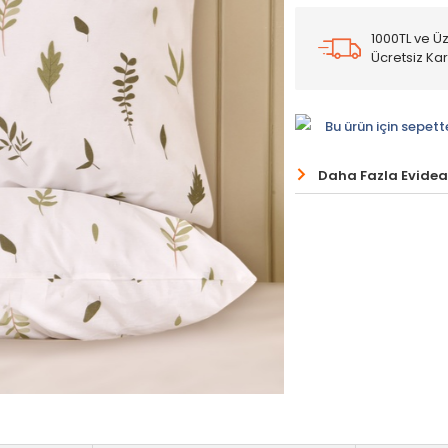
1000TL ve Üz
Ücretsiz Ka
Bu ürün için sepett
Daha Fazla Evidea