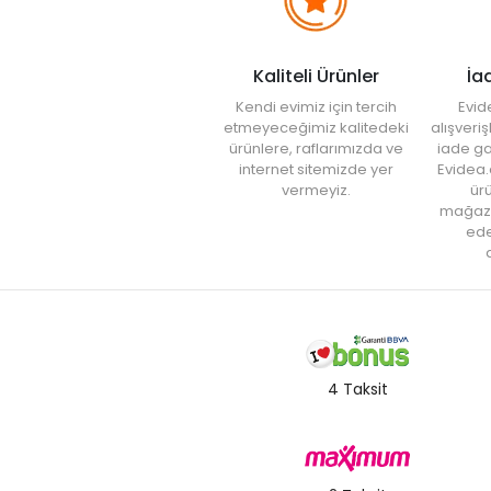
Kaliteli Ürünler
İa
Kendi evimiz için tercih
Evid
etmeyeceğimiz kalitedeki
alışveri
ürünlere, raflarımızda ve
iade ga
internet sitemizde yer
Evidea.
vermeyiz.
ürü
mağaz
ede
a
4 Taksit