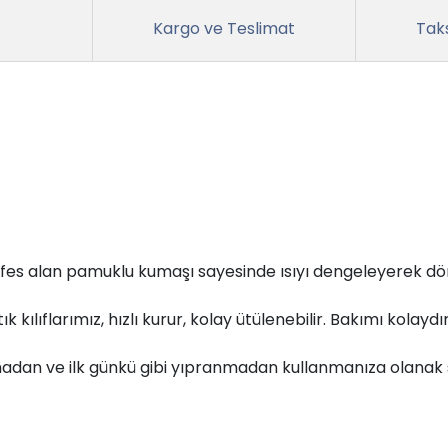
Kargo ve Teslimat
Taks
ır. Nefes alan pamuklu kumaşı sayesinde ısıyı dengeleyerek dö
k kılıflarımız, hızlı kurur, kolay ütülenebilir. Bakımı kolaydı
lmadan ve ilk günkü gibi yıpranmadan kullanmanıza olanak 