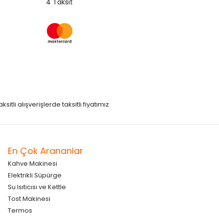
4 Taksit
itli alışverişlerde taksitli fiyatımız
En Çok Arananlar
Kahve Makinesi
Elektrikli Süpürge
Su Isıtıcısı ve Kettle
Tost Makinesi
Termos