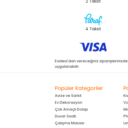
2 Taksit
4 Taksit
Evidea'dan vereceğiniz siparişlerinizde kre
uygulanabilir.
Popüler Kategoriler
P
Avize ve Sarkıt
Ki
Ev Dekorasyon
Va
Çok Amaçlı Dolap
Mi
Duvar Saati
Ph
Çalışma Masası
La