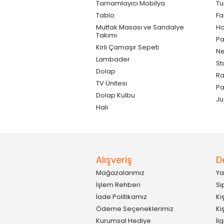
Tamamlayıcı Mobilya
Tu
Tablo
F
Mutfak Masası ve Sandalye
Ho
Takımı
Pa
Kirli Çamaşır Sepeti
Ne
Lambader
St
Dolap
Ra
TV Ünitesi
P
Dolap Kulbu
Ju
Halı
Alışveriş
D
Mağazalarımız
Ya
İşlem Rehberi
Si
İade Politikamız
Ki
Ödeme Seçeneklerimiz
Ki
Kurumsal Hediye
İl