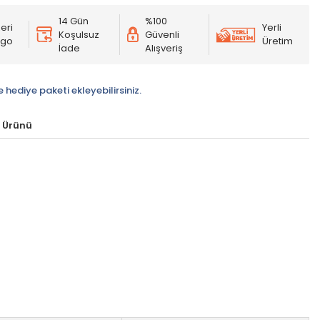
14 Gün
%100
eri
Yerli
Koşulsuz
Güvenli
rgo
Üretim
İade
Alışveriş
e hediye paketi ekleyebilirsiniz.
 Ürünü