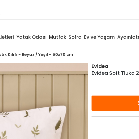
letleri
Yatak Odası
Mutfak
Sofra
Ev ve Yaşam
Aydınla
tık Kılıfı - Beyaz / Yeşil - 50x70 cm
Evidea
Evidea Soft Tluka 2'