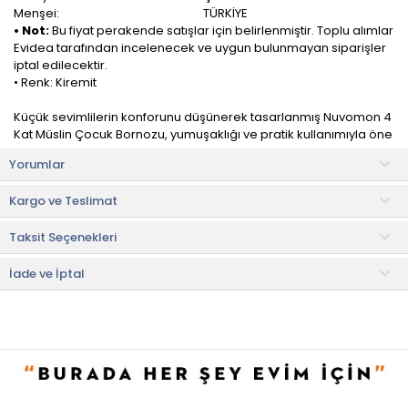
Menşei:
TÜRKİYE
• Not:
Bu fiyat perakende satışlar için belirlenmiştir. Toplu alımlar
Evidea tarafından incelenecek ve uygun bulunmayan siparişler
iptal edilecektir.
• Renk: Kiremit
Küçük sevimlilerin konforunu düşünerek tasarlanmış Nuvomon 4
Kat Müslin Çocuk Bornozu, yumuşaklığı ve pratik kullanımıyla öne
çıkıyor.
Yorumlar
Dört katmanlı müslin dokusuyla hafif ve nefes alabilir bir yapıya
Kargo ve Teslimat
sahiptir. Hassas ciltlere uygun olan müslin kumaşı, su emiciliği ve
hızlı kuruma özellikleriyle bilinir. Bu sayede çocuğunuz hemen
Taksit Seçenekleri
kuru ve rahat bir hisse kavuşur.
Üstün kaliteli malzeme ve özenli işçilikle üretilmiş olup, uzun
İade ve İptal
ömürlü ve dayanıklıdır. Çamaşır makinesinde kolayca yıkanabilir
olması, pratik kullanım sağlar.
Kullanım ve Bakım Bilgileri
• Maksimum 40 °C sıcaklıkta yıkayınız.
• Tamburlu kurutma yapılabilir.
• Kuru temizleme yapılamaz.