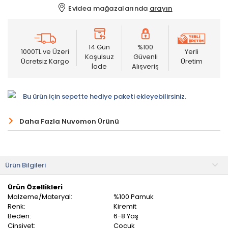
Evidea mağazalarında
arayın
14 Gün
%100
1000TL ve Üzeri
Yerli
Koşulsuz
Güvenli
Ücretsiz Kargo
Üretim
İade
Alışveriş
Bu ürün için sepette hediye paketi ekleyebilirsiniz.
Daha Fazla Nuvomon Ürünü
Ürün Bilgileri
Ürün Özellikleri
Malzeme/Materyal:
%100 Pamuk
Renk:
Kiremit
Beden:
6-8 Yaş
Cinsiyet:
Çocuk