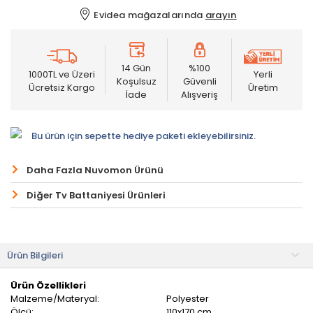
Evidea mağazalarında
arayın
14 Gün
%100
1000TL ve Üzeri
Yerli
Koşulsuz
Güvenli
Ücretsiz Kargo
Üretim
İade
Alışveriş
Bu ürün için sepette hediye paketi ekleyebilirsiniz.
Daha Fazla Nuvomon Ürünü
Diğer Tv Battaniyesi Ürünleri
Ürün Bilgileri
Ürün Özellikleri
Malzeme/Materyal:
Polyester
Ölçü:
110x170 cm