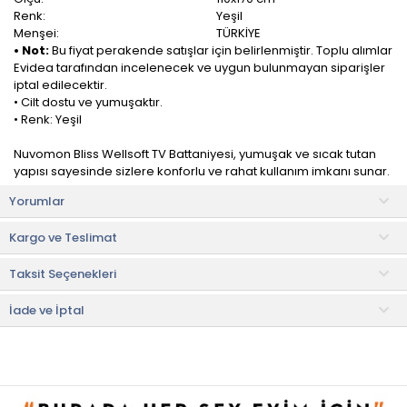
Renk:
Yeşil
Menşei:
TÜRKİYE
• Not:
Bu fiyat perakende satışlar için belirlenmiştir. Toplu alımlar
Evidea tarafından incelenecek ve uygun bulunmayan siparişler
iptal edilecektir.
• Cilt dostu ve yumuşaktır.
• Renk: Yeşil
Nuvomon Bliss Wellsoft TV Battaniyesi, yumuşak ve sıcak tutan
yapısı sayesinde sizlere konforlu ve rahat kullanım imkanı sunar.
Yorumlar
Yaşam alanlarınızda en sevdiğiniz roman ve bir fincan çay
keyfinize eşlik edecektir. Ayrıca film keyfiniz, balkon keyfiniz veya
Kargo ve Teslimat
kamp aktiviteleriniz için uygundur.
Taksit Seçenekleri
Kullanım ve Bakım Bilgileri
• 30°C'ye kadar yıkanabilir.
İade ve İptal
Faydalı Bilgiler & İpuçları
• Evde, açık havada, TV karşısında veya kullanacağınız her
ortamda battaniyelerinin getirdiği sıcaklıkla anın keyfini
artırabilir, şık tasarımlarıyla TV battaniyelerini günlük olarak
kullanabilir veya sevdiklerinize hediye edebilirsiniz.