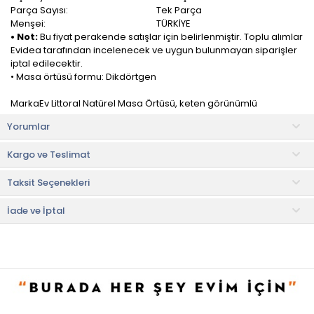
Parça Sayısı:
Tek Parça
Menşei:
TÜRKİYE
• Not:
Bu fiyat perakende satışlar için belirlenmiştir. Toplu alımlar
Evidea tarafından incelenecek ve uygun bulunmayan siparişler
iptal edilecektir.
• Masa örtüsü formu: Dikdörtgen
MarkaEv Littoral Natürel Masa Örtüsü, keten görünümlü
tasarımıyla masalarınızda muhteşem bir tarz yakalar.
Yorumlar
Masa örtüsü hem günlük kullanıma hemde toplu yemeklerde
Kargo ve Teslimat
kullanıma uygun tasarımdadır. 4 kenarı dikişlidir ve sökülme
yapmaz.
Taksit Seçenekleri
Leke tutmama özelliği sayesinde her zaman tertemiz bir
görünüm sunmaktadır. Ürün lekelendiğinde bekletmeden
İade ve İptal
yıkanması durumunda leke tutmaz özelliğe sahiptir.
Kullanım ve Bakım Bilgileri
• 30 °C'de hassas yıkama önerilir.
• Renkli ürün deterjanı kullanınız.
• Maksimum 150 °C'de utuleyiniz.
• Ağartıcı, çamaşır suyu kullanmayınız.