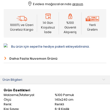
Evidea mağazalarında
arayın
14 Gün
%100
1000TL ve Üzeri
Yerli
Koşulsuz
Güvenli
Ücretsiz Kargo
Üretim
İade
Alışveriş
Bu ürün için sepette hediye paketi ekleyebilirsiniz.
Daha Fazla Nuvomon Ürünü
Ürün Bilgileri
Ürün Özellikleri
Malzeme/Materyal:
%100 Pamuk
Ölçü:
140x240 cm
Renk:
Renkli
Kişi Sayısı:
6-8 Kişilik