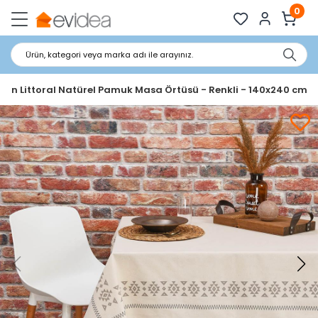
0
Ürün, kategori veya marka adı ile arayınız.
on Littoral Natürel Pamuk Masa Örtüsü - Renkli - 140x240 cm