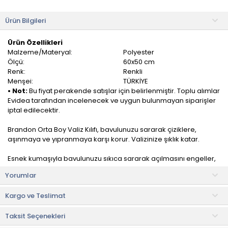
Ürün Bilgileri
Ürün Özellikleri
Malzeme/Materyal:
Polyester
Ölçü:
60x50 cm
Renk:
Renkli
Menşei:
TÜRKİYE
• Not:
Bu fiyat perakende satışlar için belirlenmiştir. Toplu alımlar
Evidea tarafından incelenecek ve uygun bulunmayan siparişler
iptal edilecektir.
Brandon Orta Boy Valiz Kılıfı, bavulunuzu sararak çiziklere,
aşınmaya ve yıpranmaya karşı korur. Valizinize şıklık katar.
Esnek kumaşıyla bavulunuzu sıkıca sararak açılmasını engeller,
aşınmaya, patlamaya ve yıpranmaya karşı korur.
Yorumlar
Kolay giydirme yapıldığı için hızlıca valizinize giydirip
Kargo ve Teslimat
çıkartabilirsiniz.
Taksit Seçenekleri
Kullanım ve Bakım Bilgileri
• Makinede yıkanması uygun değildir.