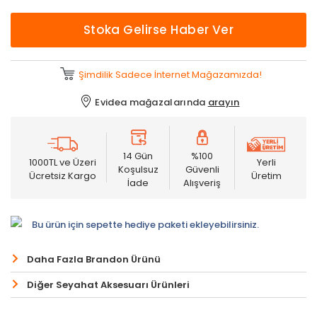
Stoka Gelirse Haber Ver
Şimdilik Sadece İnternet Mağazamızda!
Evidea mağazalarında
arayın
14 Gün
%100
1000TL ve Üzeri
Yerli
Koşulsuz
Güvenli
Ücretsiz Kargo
Üretim
İade
Alışveriş
Bu ürün için sepette hediye paketi ekleyebilirsiniz.
Daha Fazla Brandon Ürünü
Diğer Seyahat Aksesuarı Ürünleri