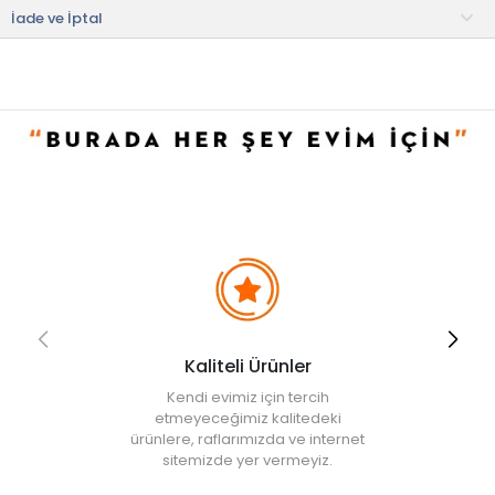
• Kuru temizleme yapılmamalıdır.
İade ve İptal
• Ütülenmemelidir.
• Nemli bezle silinerek temizlenebilir.
Kaliteli Ürünler
Kendi evimiz için tercih
etmeyeceğimiz kalitedeki
ürünlere, raflarımızda ve internet
sitemizde yer vermeyiz.