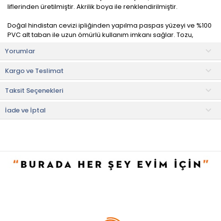
liflerinden üretilmiştir. Akrilik boya ile renklendirilmiştir.
Doğal hindistan cevizi ipliğinden yapılma paspas yüzeyi ve %100
PVC alt taban ile uzun ömürlü kullanım imkanı sağlar. Tozu,
çamuru, kiri tutan fırça yapısı vardır.
Yorumlar
Renkler ve desenler canlıdır. Silkeleyerek temizlenir, kaymaz
tabanlı , dekoratif ve modern bir üründür.
Kargo ve Teslimat
Uzun ömürlüdür. İç ve dış mekanda kullanıma uygundur.
Taksit Seçenekleri
Silinebilir ve yıkanabilir.
Kullanım ve Bakım Bilgileri
İade ve İptal
• Süpürge ile kolayca temizlenebilir.
• Makinede yıkanabilir.
• Not:
Bu fiyat perakende satışlar için belirlenmiştir. Toplu alımlar
Evidea tarafından incelenecek ve uygun bulunmayan siparişler
iptal edilecektir.