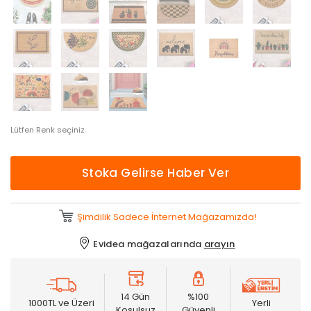
Lütfen Renk seçiniz
Stoka Gelirse Haber Ver
Şimdilik Sadece İnternet Mağazamızda!
Evidea mağazalarında
arayın
14 Gün
%100
1000TL ve Üzeri
Yerli
Koşulsuz
Güvenli