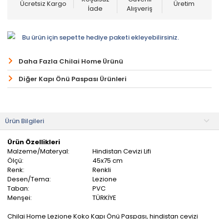
Ücretsiz Kargo
Üretim
İade
Alışveriş
Bu ürün için sepette hediye paketi ekleyebilirsiniz.
Daha Fazla Chilai Home Ürünü
Diğer Kapı Önü Paspası Ürünleri
Ürün Bilgileri
Ürün Özellikleri
Malzeme/Materyal:
Hindistan Cevizi Lifi
Ölçü:
45x75 cm
Renk:
Renkli
Desen/Tema:
Lezione
Taban:
PVC
Menşei:
TÜRKİYE
Chilai Home Lezione Koko Kapı Önü Paspası, hindistan cevizi