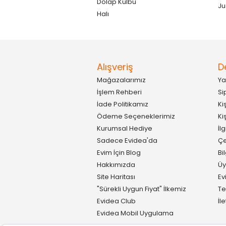
Dolap Kulbu
Ju
Halı
Alışveriş
D
Mağazalarımız
Ya
İşlem Rehberi
Si
İade Politikamız
Ki
Ödeme Seçeneklerimiz
Ki
Kurumsal Hediye
İl
Sadece Evidea'da
Çe
Evim İçin Blog
Bi
Hakkımızda
Üy
Site Haritası
Ev
"Sürekli Uygun Fiyat" İlkemiz
Te
Evidea Club
İl
Evidea Mobil Uygulama