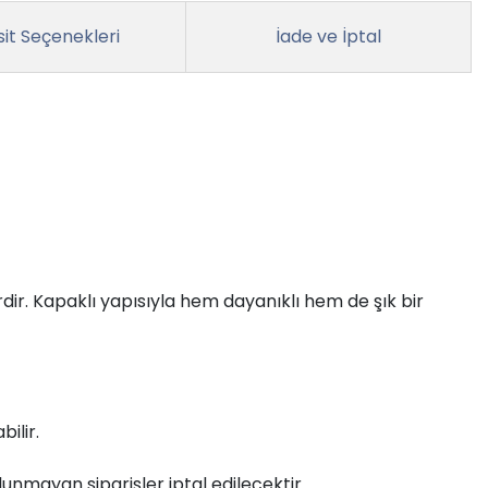
it Seçenekleri
İade ve İptal
erdir. Kapaklı yapısıyla hem dayanıklı hem de şık bir
bilir.
unmayan siparişler iptal edilecektir.