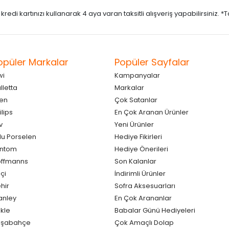
di kartınızı kullanarak 4 aya varan taksitli alışveriş yapabilirsiniz. *Taks
opüler Markalar
Popüler Sayfalar
wi
Kampanyalar
lletta
Markalar
en
Çok Satanlar
ilips
En Çok Aranan Ürünler
v
Yeni Ürünler
lu Porselen
Hediye Fikirleri
antom
Hediye Önerileri
ffmanns
Son Kalanlar
çi
İndirimli Ürünler
hir
Sofra Aksesuarları
anley
En Çok Arananlar
kle
Babalar Günü Hediyeleri
aşabahçe
Çok Amaçlı Dolap