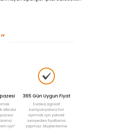
lpazesi
365 Gün Uygun Fiyat
yapmak
Evidea agresif
tı altında
kampanyalara fon
elpazesi
ayırmak için yüksek
anımız
seviyeden fiyatlama
vim için”
yapmaz. Müşterilerine