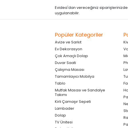
Evidea'dan vereceğiniz siparişlerinizde kre
uygulanabilir.
Popüler Kategoriler
P
Avize ve Sarkıt
Ki
Ev Dekorasyon
Va
Çok Amaçlı Dolap
Mi
Duvar Saati
Ph
Çalışma Masası
La
Tamamlayıcı Mobilya
Tu
Tablo
F
Mutfak Masası ve Sandalye
Ho
Takımı
Pa
Kirli Çamaşır Sepeti
Ne
Lambader
St
Dolap
Ra
TV Ünitesi
P