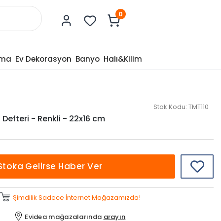
0
tma
Ev Dekorasyon
Banyo
Halı&Kilim
Stok Kodu:
TMT110
Defteri - Renkli - 22x16 cm
Stoka Gelirse Haber Ver
Şimdilik Sadece İnternet Mağazamızda!
Evidea mağazalarında
arayın