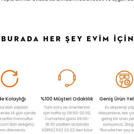
de Kolaylığı
%100 Müşteri Odaklılık
Geniş Ürün Ye
ea’dan yapılan
Tüm soru ve önerileriniz
Ev alışverişi 
şlerde 14 gün içinde
için hafta içi 08:00-20:00,
isteyenlere, tek ça
rantisi mevcuttur.
Cumartesi günü 09:00-
geniş bir ürün y
com’dan aldığınız
18:30 saatleri arasında
sunuyoruz. Slog
nü dilerseniz
0(850) 532 22 22'den bize
“Burada her şey e