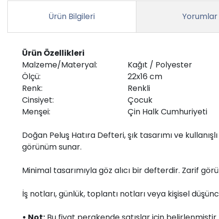
Ürün Bilgileri
Yorumlar
Ürün Özellikleri
Malzeme/Materyal:
Kağıt / Polyester
Ölçü:
22x16 cm
Renk:
Renkli
Cinsiyet:
Çocuk
Menşei:
Çin Halk Cumhuriyeti
Doğan Peluş Hatıra Defteri, şık tasarımı ve kullanışlı
görünüm sunar.
Minimal tasarımıyla göz alıcı bir defterdir. Zarif gö
İş notları, günlük, toplantı notları veya kişisel düşünc
• Not:
Bu fiyat perakende satışlar için belirlenmişti