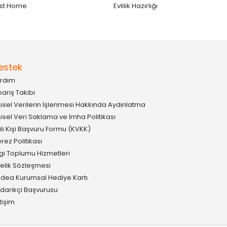
st Home
Evlilik Hazırlığı
estek
rdım
pariş Takibi
şisel Verilerin İşlenmesi Hakkında Aydınlatma
şisel Veri Saklama ve İmha Politikası
gili Kişi Başvuru Formu (KVKK)
rez Politikası
lgi Toplumu Hizmetleri
elik Sözleşmesi
idea Kurumsal Hediye Kartı
darikçi Başvurusu
etişim