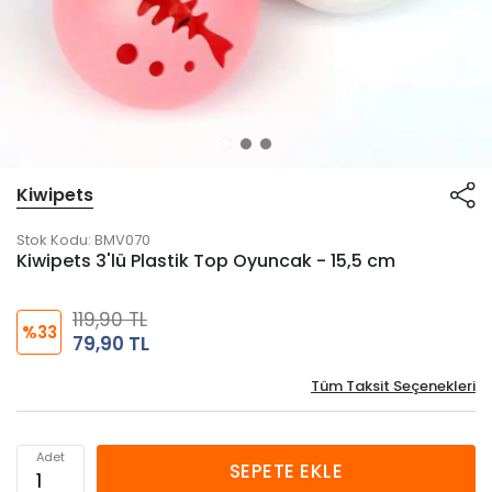
Kiwipets
Stok Kodu:
BMV070
Kiwipets 3'lü Plastik Top Oyuncak - 15,5 cm
119,90 TL
%33
79,90 TL
Tüm Taksit Seçenekleri
Adet
SEPETE EKLE