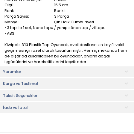
Ölçü:
15,5 cm
Renk:
Renkli
Parça Sayısı:
3 Parça
Menşei:
Çin Halk Cumhuriyeti
• 3 top ile 1 set, Nane topu / yanıp sönen top / zil topu
• ABS
Kiwipets 3'lü Plastik Top Oyuncak, evcil dostlarınızın keyifli vakit
geçirmesi için özel olarak tasarlanmıştır. Hem iç mekanda hem
de dışarıda kullanılabilen bu oyuncaklar, onların doğal
içgüdülerini ve hareketliliklerini teşvik eder.
Yorumlar
Topların farklı renkleri ve dikkat çekici tasarımları, evcil
dostlarınızın ilgisini çekmeye ve oyun süresini uzatmaya
Kargo ve Teslimat
yardımcı olur.
Taksit Seçenekleri
• Not:
Bu fiyat perakende satışlar için belirlenmiştir. Toplu alımlar
Evidea tarafından incelenecek ve uygun bulunmayan siparişler
iptal edilecektir.
İade ve İptal
• " Ürün görsellerinde ışık, ortam ve dijital düzenlemelere bağlı
olarak renk ve doku farklılıkları oluşabilir. "