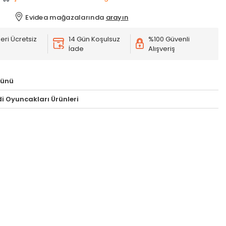
Evidea mağazalarında
arayın
eri Ücretsiz
14 Gün Koşulsuz
%100 Güvenli
İade
Alışveriş
rünü
i Oyuncakları Ürünleri