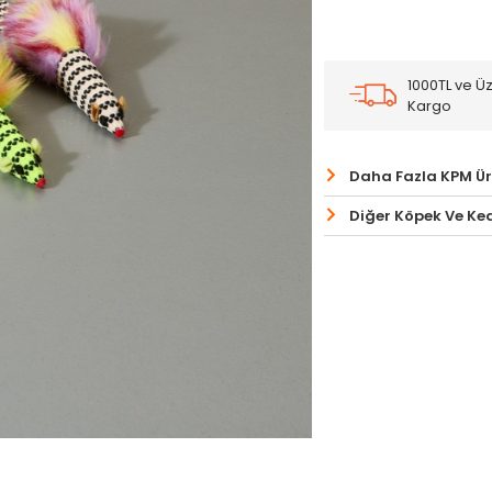
1000TL ve Üz
Kargo
Daha Fazla KPM Ü
Diğer Köpek Ve Ked