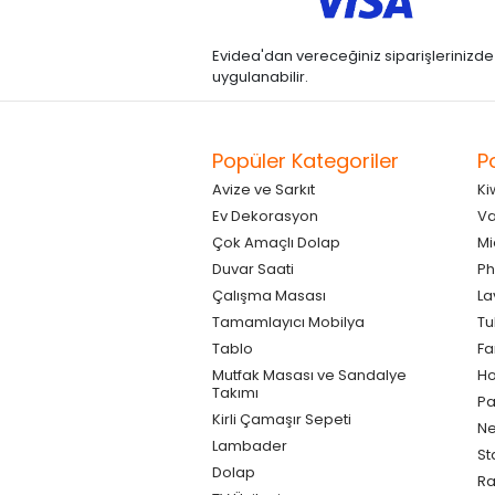
Evidea'dan vereceğiniz siparişlerinizde kre
uygulanabilir.
Popüler Kategoriler
P
Avize ve Sarkıt
Ki
Ev Dekorasyon
Va
Çok Amaçlı Dolap
Mi
Duvar Saati
Ph
Çalışma Masası
La
Tamamlayıcı Mobilya
Tu
Tablo
F
Mutfak Masası ve Sandalye
Ho
Takımı
Pa
Kirli Çamaşır Sepeti
Ne
Lambader
St
Dolap
Ra