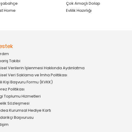
aşabahçe
Çok Amaçlı Dolap
st Home
Evlilik Hazırlığı
estek
rdım
pariş Takibi
şisel Verilerin İşlenmesi Hakkında Aydınlatma
şisel Veri Saklama ve İmha Politikası
gili Kişi Başvuru Formu (KVKK)
rez Politikası
lgi Toplumu Hizmetleri
elik Sözleşmesi
idea Kurumsal Hediye Kartı
darikçi Başvurusu
etişim