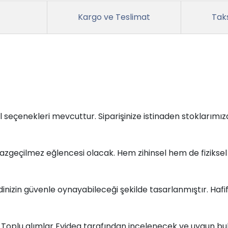
Kargo ve Teslimat
Taks
 seçenekleri mevcuttur. Siparişinize istinaden stoklarım
zgeçilmez eğlencesi olacak. Hem zihinsel hem de fiziksel a
nizin güvenle oynayabileceği şekilde tasarlanmıştır. Hafif 
r. Toplu alımlar Evidea tarafından incelenecek ve uygun bul