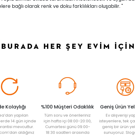
ere bağlı olarak renk ve doku farklılıkları oluşabilir. "
de Kolaylığı
%100 Müşteri Odaklılık
Geniş Ürün Ye
ea’dan yapılan
Tüm soru ve önerileriniz
Ev alışverişi 
şlerde 14 gün içinde
için hafta içi 08:00-20:00,
isteyenlere, tek ça
rantisi mevcuttur.
Cumartesi günü 09:00-
geniş bir ürün y
com’dan aldığınız
18:30 saatleri arasında
sunuyoruz. Slog