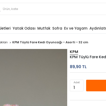
letleri
Yatak Odası
Mutfak
Sofra
Ev ve Yaşam
Aydınla
kları
KPM Tüylü Fare Kedi Oyuncağı - Asorti - 32 cm
KPM
KPM Tüylü Fare Ked
89,90 TL
Adet