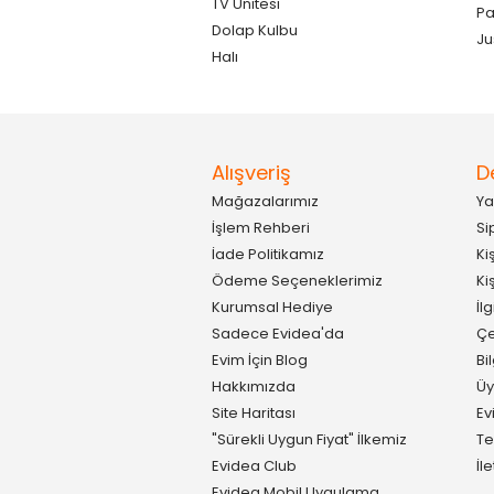
TV Ünitesi
P
Dolap Kulbu
Ju
Halı
Alışveriş
D
Mağazalarımız
Ya
İşlem Rehberi
Si
İade Politikamız
Ki
Ödeme Seçeneklerimiz
Ki
Kurumsal Hediye
İl
Sadece Evidea'da
Çe
Evim İçin Blog
Bi
Hakkımızda
Üy
Site Haritası
Ev
"Sürekli Uygun Fiyat" İlkemiz
Te
Evidea Club
İl
Evidea Mobil Uygulama