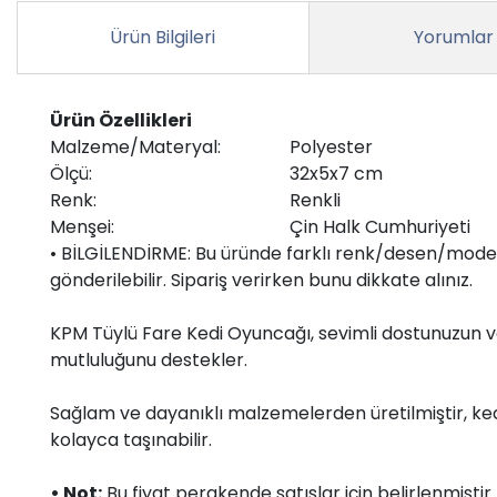
Ürün Bilgileri
Yorumlar
Ürün Özellikleri
Malzeme/Materyal:
Polyester
Ölçü:
32x5x7 cm
Renk:
Renkli
Menşei:
Çin Halk Cumhuriyeti
• BİLGİLENDİRME: Bu üründe farklı renk/desen/model
gönderilebilir. Sipariş verirken bunu dikkate alınız.
KPM Tüylü Fare Kedi Oyuncağı, sevimli dostunuzun va
mutluluğunu destekler.
Sağlam ve dayanıklı malzemelerden üretilmiştir, kedi
kolayca taşınabilir.
• Not:
Bu fiyat perakende satışlar için belirlenmişti