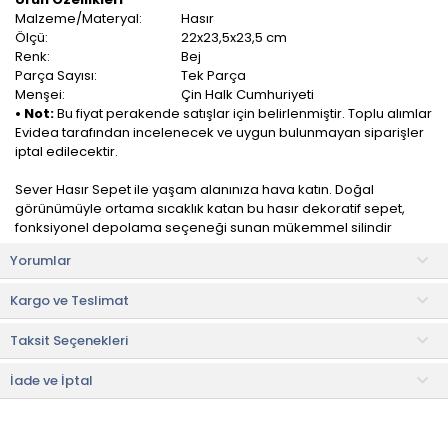
Malzeme/Materyal:
Hasır
Ölçü:
22x23,5x23,5 cm
Renk:
Bej
Parça Sayısı:
Tek Parça
Menşei:
Çin Halk Cumhuriyeti
• Not:
Bu fiyat perakende satışlar için belirlenmiştir. Toplu alımlar
Evidea tarafından incelenecek ve uygun bulunmayan siparişler
iptal edilecektir.
Sever Hasır Sepet ile yaşam alanınıza hava katın. Doğal
görünümüyle ortama sıcaklık katan bu hasır dekoratif sepet,
fonksiyonel depolama seçeneği sunan mükemmel silindir
tasarıma sahiptir.
Yorumlar
Mutfağınızdan oturma odanıza, banyonuzdan antrenize kadar
Kargo ve Teslimat
her yerde kullanabileceğiniz hasır sepetin yaşam alanınıza
getireceği doğal stili seveceksiniz.
Taksit Seçenekleri
Evinizin her alanında eşyalarınızı organize etmek için
kullanabileceğiniz hasır sepettir.
İade ve İptal
Kullanım ve Bakım Bilgileri
• Nemli bez ile temizlenebilir.