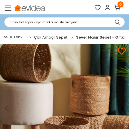
0
Ürün, kategori veya marka adı ile arayınız.
a Ve Düzen
Çok Amaçlı Sepet
Sever Hasır Sepet - Orta