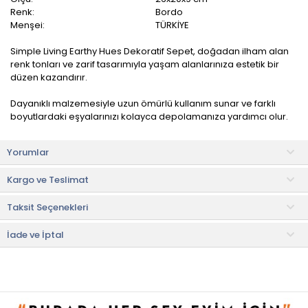
Renk:
Bordo
Menşei:
TÜRKİYE
Simple Living Earthy Hues Dekoratif Sepet, doğadan ilham alan
renk tonları ve zarif tasarımıyla yaşam alanlarınıza estetik bir
düzen kazandırır.
Dayanıklı malzemesiyle uzun ömürlü kullanım sunar ve farklı
boyutlardaki eşyalarınızı kolayca depolamanıza yardımcı olur.
Çocuk odası, oturma odası, ve ofis gibi alanlarınız için
Yorumlar
mükemmel bir tamamlayıcıdır ve işlevselken her odaya renk
katar.
Kargo ve Teslimat
Kullanım ve Bakım Bilgileri
Taksit Seçenekleri
• Makinede yıkanması uygun değildir. Nemli bez ile
temizlenmelidir.
İade ve İptal
• Not:
Bu fiyat perakende satışlar için belirlenmiştir. Toplu alımlar
Evidea tarafından incelenecek ve uygun bulunmayan siparişler
iptal edilecektir.
• " Ürün görsellerinde ışık, ortam ve dijital düzenlemelere bağlı
olarak renk ve doku farklılıkları oluşabilir. "