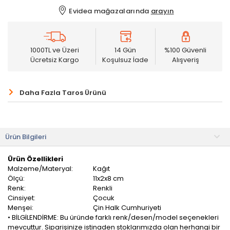
Evidea mağazalarında
arayın
1000TL ve Üzeri
14 Gün
%100 Güvenli
Ücretsiz Kargo
Koşulsuz İade
Alışveriş
Daha Fazla Taros Ürünü
Ürün Bilgileri
Ürün Özellikleri
Malzeme/Materyal:
Kağıt
Ölçü:
11x2x8 cm
Renk:
Renkli
Cinsiyet:
Çocuk
Menşei:
Çin Halk Cumhuriyeti
• BİLGİLENDİRME: Bu üründe farklı renk/desen/model seçenekleri
mevcuttur. Siparişinize istinaden stoklarımızda olan herhangi bir