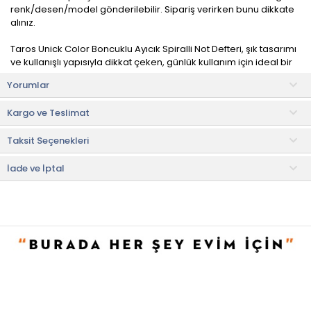
renk/desen/model gönderilebilir. Sipariş verirken bunu dikkate
alınız.
Taros Unick Color Boncuklu Ayıcık Spiralli Not Defteri, şık tasarımı
ve kullanışlı yapısıyla dikkat çeken, günlük kullanım için ideal bir
not defteridir.
Yorumlar
Dayanıklı ve kaliteli malzemelerden üretilmiştir. İnce kağıt yapısı,
Kargo ve Teslimat
kalemlerinizi rahatlıkla kullanmanızı sağlar ve mürekkebin iz
bırakmasını engeller.
Taksit Seçenekleri
İş notları, günlük, toplantı notları veya kişisel düşünceler için
idealdir. Ofiste, okulda veya seyahatlerde kullanılabilir.
İade ve İptal
• Not:
Bu fiyat perakende satışlar için belirlenmiştir. Toplu alımlar
Evidea tarafından incelenecek ve uygun bulunmayan siparişler
iptal edilecektir.