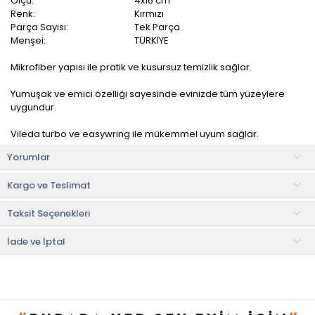
Ölçü:
4x16 cm
Renk:
Kırmızı
Parça Sayısı:
Tek Parça
Menşei:
TÜRKİYE
Mikrofiber yapısı ile pratik ve kusursuz temizlik sağlar.
Yumuşak ve emici özelliği sayesinde evinizde tüm yüzeylere
uygundur.
Vileda turbo ve easywring ile mükemmel uyum sağlar.
Yorumlar
• Not:
Bu fiyat perakende satışlar için belirlenmiştir. Toplu alımlar
Evidea tarafından incelenecek ve uygun bulunmayan siparişler
Kargo ve Teslimat
iptal edilecektir.
• " Ürün görsellerinde ışık, ortam ve dijital düzenlemelere bağlı
Taksit Seçenekleri
olarak renk ve doku farklılıkları oluşabilir. "
İade ve İptal