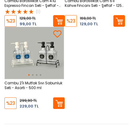
Cambu Borosilikat Cam 4'lü
Cambu Borosilikat Cam 6'lı
Espresso Fincan Seti - Şeffaf -
Kahve Fincanı Seti - Şeffaf - 125
150 ml
ml
(1)
129,00 TL
169,00 TL
%23
%23
99,00 TL
129,00 TL
Cambu 2'li Mutfak Sıvı Sabunluk
Seti - Asorti - 500 ml
299,90 TL
%23
229,00 TL