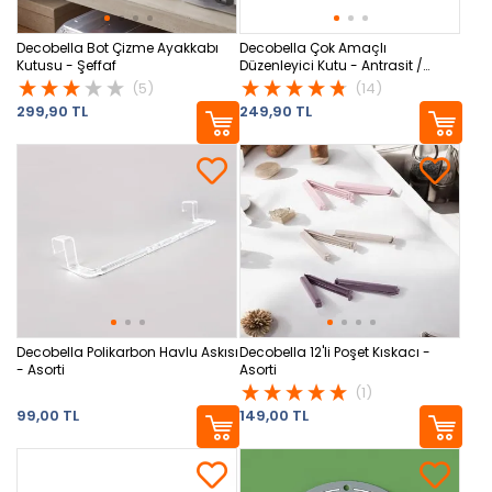
Decobella Bot Çizme Ayakkabı
Decobella Çok Amaçlı
Kutusu - Şeffaf
Düzenleyici Kutu - Antrasit /
Şeffaf - 21x31x12 cm
(5)
(14)
299,90 TL
249,90 TL
Decobella Polikarbon Havlu Askısı
Decobella 12'li Poşet Kıskacı -
- Asorti
Asorti
(1)
99,00 TL
149,00 TL