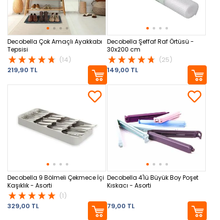
Decobella Çok Amaçlı Ayakkabı
Decobella Şeffaf Raf Örtüsü -
Tepsisi
30x200 cm
(14)
(25)
219,90 TL
149,00 TL
Decobella 9 Bölmeli Çekmece İçi
Decobella 4'lü Büyük Boy Poşet
Kaşıklık - Asorti
Kıskacı - Asorti
(1)
329,00 TL
79,00 TL