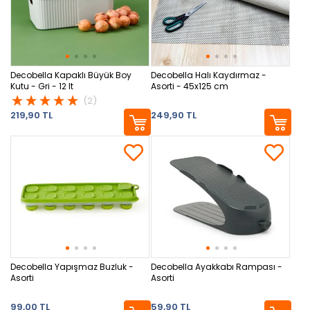
Decobella Kapaklı Büyük Boy
Decobella Halı Kaydırmaz -
Kutu - Gri - 12 lt
Asorti - 45x125 cm
(2)
219,90 TL
249,90 TL
Decobella Yapışmaz Buzluk -
Decobella Ayakkabı Rampası -
Asorti
Asorti
99,00 TL
59,90 TL