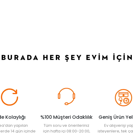
de Kolaylığı
%100 Müşteri Odaklılık
Geniş Ürün Ye
ea’dan yapılan
Tüm soru ve önerileriniz
Ev alışverişi 
şlerde 14 gün içinde
için hafta içi 08:00-20:00,
isteyenlere, tek ça