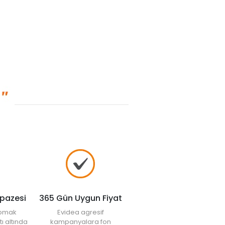
lpazesi
365 Gün Uygun Fiyat
yapmak
Evidea agresif
tı altında
kampanyalara fon