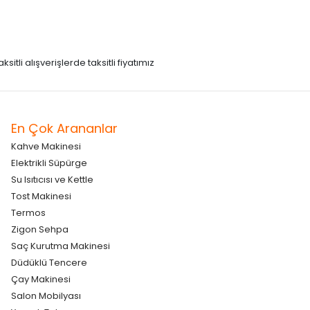
itli alışverişlerde taksitli fiyatımız
En Çok Arananlar
Kahve Makinesi
Elektrikli Süpürge
Su Isıtıcısı ve Kettle
Tost Makinesi
Termos
Zigon Sehpa
Saç Kurutma Makinesi
Düdüklü Tencere
Çay Makinesi
Salon Mobilyası