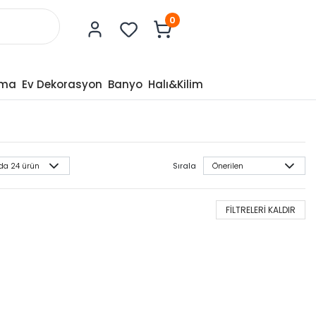
0
tma
Ev Dekorasyon
Banyo
Halı&Kilim
Sırala
FİLTRELERİ KALDIR