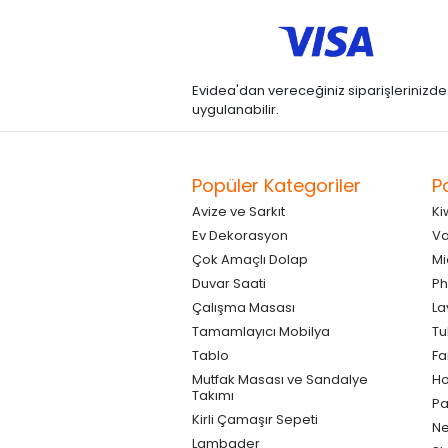
Evidea'dan vereceğiniz siparişlerinizde kre
uygulanabilir.
Popüler Kategoriler
P
Avize ve Sarkıt
Ki
Ev Dekorasyon
Va
Çok Amaçlı Dolap
Mi
Duvar Saati
Ph
Çalışma Masası
La
Tamamlayıcı Mobilya
Tu
Tablo
F
Mutfak Masası ve Sandalye
Ho
Takımı
Pa
Kirli Çamaşır Sepeti
Ne
Lambader