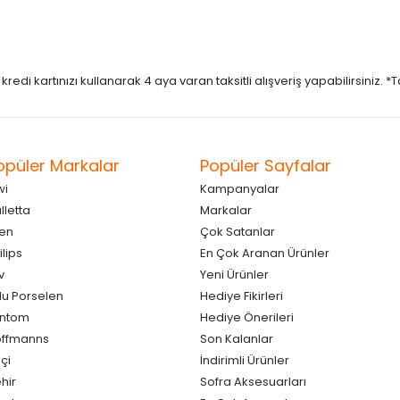
di kartınızı kullanarak 4 aya varan taksitli alışveriş yapabilirsiniz. *Taks
opüler Markalar
Popüler Sayfalar
wi
Kampanyalar
lletta
Markalar
en
Çok Satanlar
ilips
En Çok Aranan Ürünler
v
Yeni Ürünler
lu Porselen
Hediye Fikirleri
antom
Hediye Önerileri
ffmanns
Son Kalanlar
çi
İndirimli Ürünler
hir
Sofra Aksesuarları