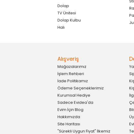
St
Dolap
Ra
TV Ünitesi
P
Dolap Kulbu
Ju
Halı
Alışveriş
D
Mağazalarımız
Ya
İşlem Rehberi
Si
İade Politikamız
Ki
Ödeme Seçeneklerimiz
Ki
Kurumsal Hediye
İl
Sadece Evidea'da
Çe
Evim İçin Blog
Bi
Hakkımızda
Üy
Site Haritası
Ev
"Sürekli Uygun Fiyat" İlkemiz
Te