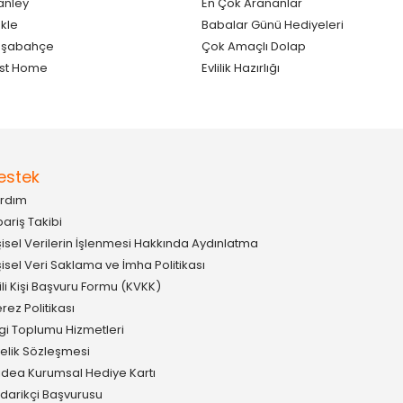
anley
En Çok Arananlar
kle
Babalar Günü Hediyeleri
aşabahçe
Çok Amaçlı Dolap
st Home
Evlilik Hazırlığı
estek
rdım
pariş Takibi
şisel Verilerin İşlenmesi Hakkında Aydınlatma
şisel Veri Saklama ve İmha Politikası
gili Kişi Başvuru Formu (KVKK)
rez Politikası
lgi Toplumu Hizmetleri
elik Sözleşmesi
idea Kurumsal Hediye Kartı
darikçi Başvurusu