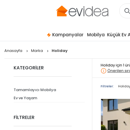
Kampanyalar
Mobilya
Küçük Ev A
Anasayfa
Marka
Holiday
Holiday
için 1 
KATEGORİLER
Önerilen sı
Filtreler:
Holida
Tamamlayıcı Mobilya
Ev ve Yaşam
FİLTRELER