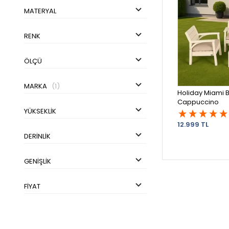
MATERYAL
RENK
ÖLÇÜ
MARKA
(1)
Holiday Miami 
Cappuccino
YÜKSEKLIK
12.999 TL
DERINLIK
GENIŞLIK
FIYAT