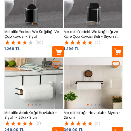
Metalife Yedekli Wc Kağıtlığı Ve
Metalife Yedekli Wc Kağıtlığı ve
Çöp Kovası - Siyah
Kare Çöp Kovası Seti - Siyah /
Krom
(20)
(2)
1.269 TL
1.299 TL
Metalife Askılı Kağıt Havluluk -
Metalife Kağıt Havluluk - Siyah -
Siyah - 26x7x13 cm
25 cm
(2)
(9)
249,00 TL
399,00 TL