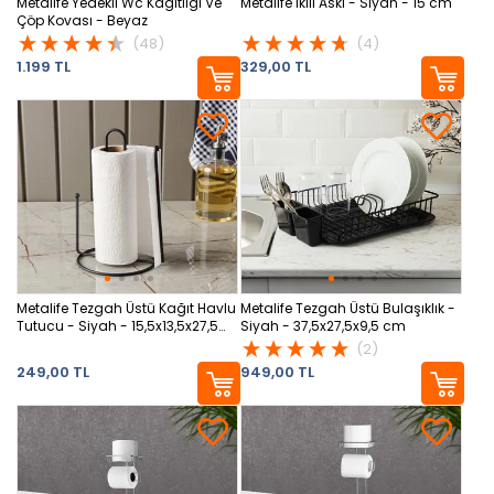
Metalife Yedekli Wc Kağıtlığı Ve
Metalife İkili Askı - Siyah - 15 cm
Çöp Kovası - Beyaz
(48)
(4)
1.199 TL
329,00 TL
Metalife Tezgah Üstü Kağıt Havlu
Metalife Tezgah Üstü Bulaşıklık -
Tutucu - Siyah - 15,5x13,5x27,5
Siyah - 37,5x27,5x9,5 cm
cm
(2)
249,00 TL
949,00 TL