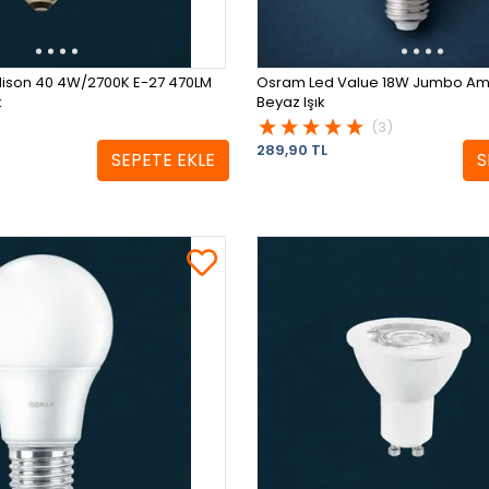
Edison 40 4W/2700K E-27 470LM
Osram Led Value 18W Jumbo Am
k
Beyaz Işık
(3)
289,90 TL
SEPETE EKLE
S