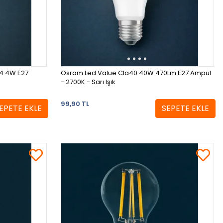
64 4W E27
Osram Led Value Cla40 40W 470Lm E27 Ampul
- 2700K - Sarı Işık
99,90 TL
EPETE EKLE
SEPETE EKLE