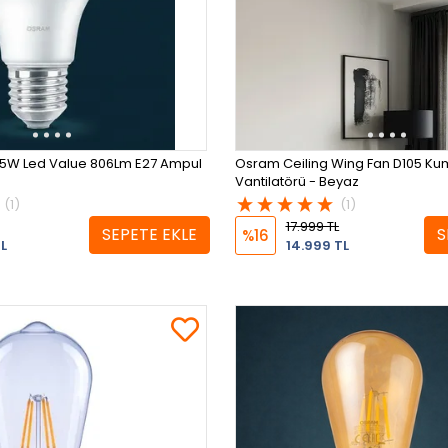
5W Led Value 806Lm E27 Ampul
Osram Ceiling Wing Fan D105 Ku
Vantilatörü - Beyaz
(1)
(1)
17.999 TL
SEPETE EKLE
S
%16
L
14.999 TL