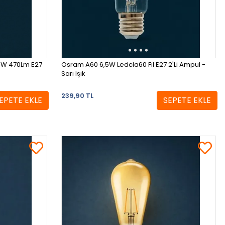
0W 470Lm E27
Osram A60 6,5W Ledcla60 Fıl E27 2'Li Ampul -
Sarı Işık
239,90 TL
EPETE EKLE
SEPETE EKLE