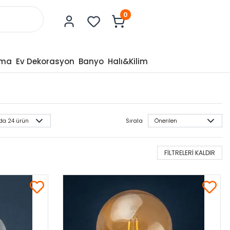
0
tma
Ev Dekorasyon
Banyo
Halı&Kilim
Sırala
FİLTRELERİ KALDIR