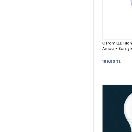
Osram LED Filam
Ampul - Sarı Işı
199,90 TL