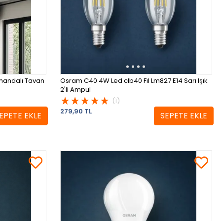
mandalı Tavan
Osram C40 4W Led clb40 Fıl Lm827 E14 Sarı Işık
2'li Ampul
(1)
279,90 TL
EPETE EKLE
SEPETE EKLE