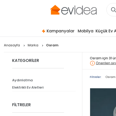
Kampanyalar
Mobilya
Küçük Ev A
Anasayfa
Marka
Osram
Osram
için 31 
KATEGORİLER
Önerilen sı
Filtreler:
Osram
Aydınlatma
Elektrikli Ev Aletleri
FİLTRELER