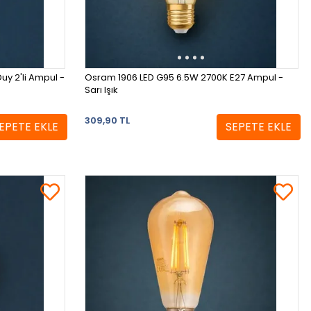
uy 2'li Ampul -
Osram 1906 LED G95 6.5W 2700K E27 Ampul -
Sarı Işık
309,90 TL
EPETE EKLE
SEPETE EKLE