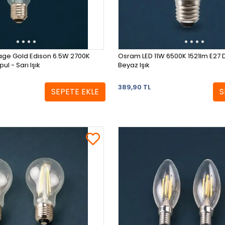
age Gold Edison 6.5W 2700K
Osram LED 11W 6500K 1521lm E27 D
7 - Ampul - Sarı Işık
Beyaz Işık
389,90 TL
SEPETE EKLE
S