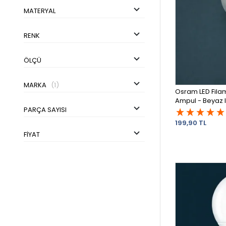
MATERYAL
RENK
ÖLÇÜ
MARKA
(1)
Osram LED Filam
Ampul - Beyaz I
PARÇA SAYISI
199,90 TL
FIYAT