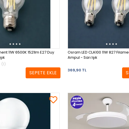
ent 11W 6500K 1521lm E27 Duy
Osram LED CLA100 11W 827 Filament
şık
Ampul - Sarı Işık
(1)
369,90 TL
SEPETE EKLE
S