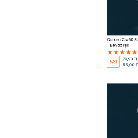
Osram Cla60 8,
- Beyaz Işık
79,90 TL
%31
55,00 T