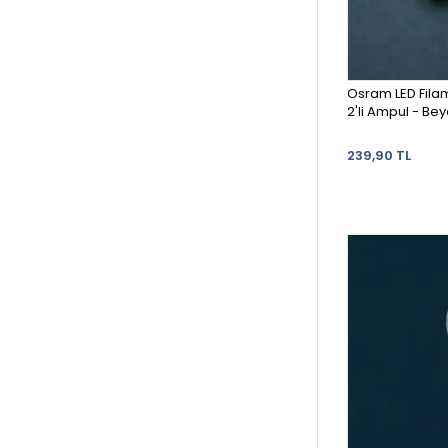
Osram LED Fila
2'li Ampul - Be
239,90 TL