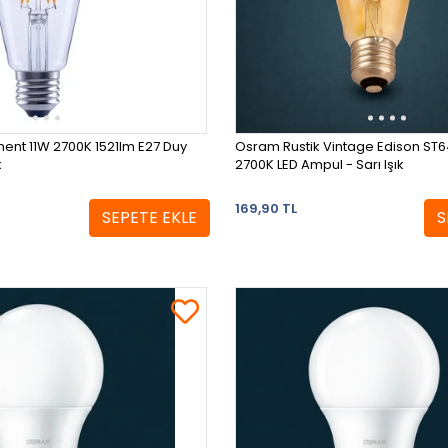
ent 11W 2700K 1521lm E27 Duy
Osram Rustik Vintage Edison ST
k
2700K LED Ampul - Sarı Işık
169,90 TL
SEPETE EKLE
S