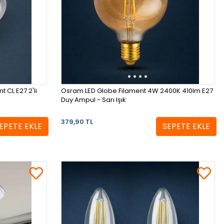
 CL E27 2'li
Osram LED Globe Filament 4W 2400K 410lm E27
Duy Ampul - Sarı Işık
379,90 TL
EPETE EKLE
SEPETE EKLE