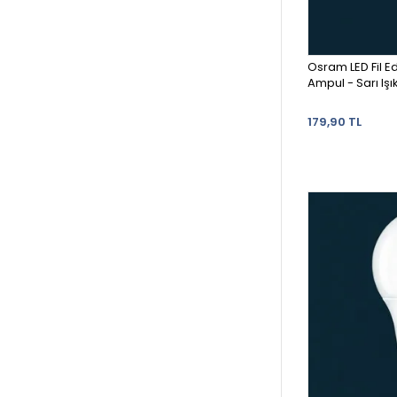
Osram LED Fil 
Ampul - Sarı Işı
179,90 TL