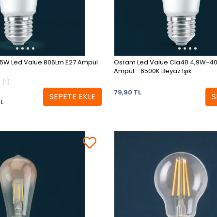
5W Led Value 806Lm E27 Ampul
Osram Led Value Cla40 4,9W-4
Ampul - 6500K Beyaz Işık
(1)
79,90 TL
SEPETE EKLE
S
L