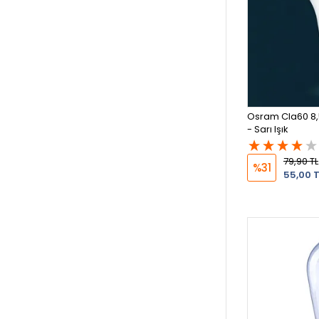
Osram Cla60 8,
- Sarı Işık
79,90 TL
%31
55,00 T