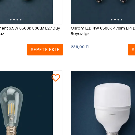
ment 6.5W 6500K 806LM E27 Duy
Osram LED 4W 6500K 470lm E14 Du
yaz
Beyaz Işık
239,90 TL
SEPETE EKLE
S