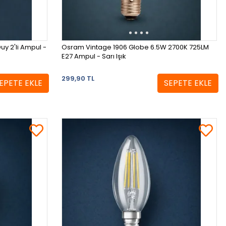
y 2'li Ampul -
Osram Vintage 1906 Globe 6.5W 2700K 725LM
E27 Ampul - Sarı Işık
299,90 TL
EPETE EKLE
SEPETE EKLE