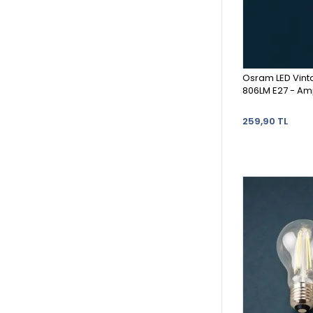
Osram LED Vint
806LM E2
259,90 TL