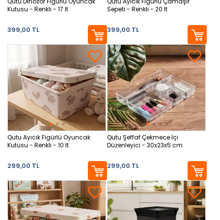
Qutu Dinozor Figürlü Oyuncak
Qutu Ayıcık Figürlü Çamaşır
Kutusu - Renkli - 17 lt
Sepeti - Renkli - 20 lt
399,00 TL
399,00 TL
Qutu Ayıcık Figürlü Oyuncak
Qutu Şeffaf Çekmece İçi
Kutusu - Renkli - 10 lt
Düzenleyici - 30x23x5 cm
299,00 TL
299,00 TL