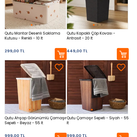
Qutu Mantar Desenli Saklama
Qutu Kapaklı Çöp Kovası -
Kutusu - Renkli - 10 lt
Antrasit - 20 lt
299,00 TL
449,00 TL
Qutu Ahşap Görünümlü Çamaşır
Qutu Çamaşır Sepeti - Siyah - 55
Sepeti - Beyaz - 55 lt
lt
999,00 TL
999,00 TL