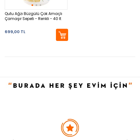
Qutu Ağzı Büzgülü Çok Amaçlı
Çamaşır Sepeti - Renkli - 40 lt
699,00 TL