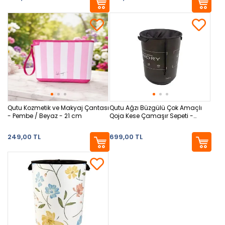
Qutu Kozmetik ve Makyaj Çantası
Qutu Ağzı Büzgülü Çok Amaçlı
- Pembe / Beyaz - 21 cm
Qoja Kese Çamaşır Sepeti -
Laundry Siyah - 40 lt
249,00 TL
699,00 TL