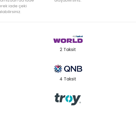
amızdan da iade
ulaşabilirsiniz.
rek iade çeki
labilirsiniz.
2 Taksit
4 Taksit