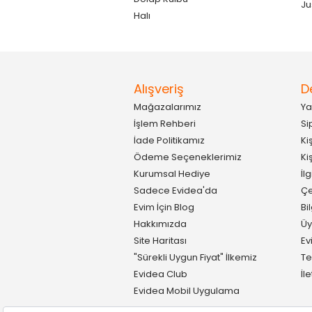
Ju
Halı
Alışveriş
D
Mağazalarımız
Ya
İşlem Rehberi
Si
İade Politikamız
Ki
Ödeme Seçeneklerimiz
Ki
Kurumsal Hediye
İl
Sadece Evidea'da
Çe
Evim İçin Blog
Bi
Hakkımızda
Üy
Site Haritası
Ev
"Sürekli Uygun Fiyat" İlkemiz
Te
Evidea Club
İl
Evidea Mobil Uygulama