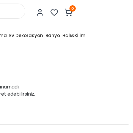
0
tma
Ev Dekorasyon
Banyo
Halı&Kilim
lunamadı.
et edebilirsiniz.