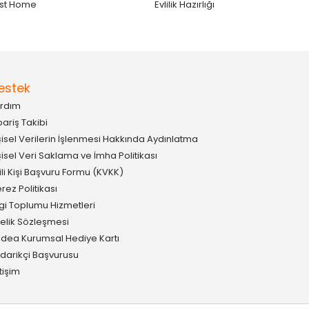
st Home
Evlilik Hazırlığı
estek
rdım
pariş Takibi
şisel Verilerin İşlenmesi Hakkında Aydınlatma
şisel Veri Saklama ve İmha Politikası
gili Kişi Başvuru Formu (KVKK)
rez Politikası
lgi Toplumu Hizmetleri
elik Sözleşmesi
idea Kurumsal Hediye Kartı
darikçi Başvurusu
etişim