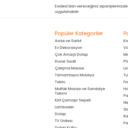
Evidea'dan vereceğiniz siparişlerinizde kre
uygulanabilir.
Popüler Kategoriler
P
Avize ve Sarkıt
Ki
Ev Dekorasyon
Va
Çok Amaçlı Dolap
Mi
Duvar Saati
Ph
Çalışma Masası
La
Tamamlayıcı Mobilya
Tu
Tablo
F
Mutfak Masası ve Sandalye
Ho
Takımı
Pa
Kirli Çamaşır Sepeti
Ne
Lambader
St
Dolap
Ra
TV Ünitesi
P
Dolap Kulbu