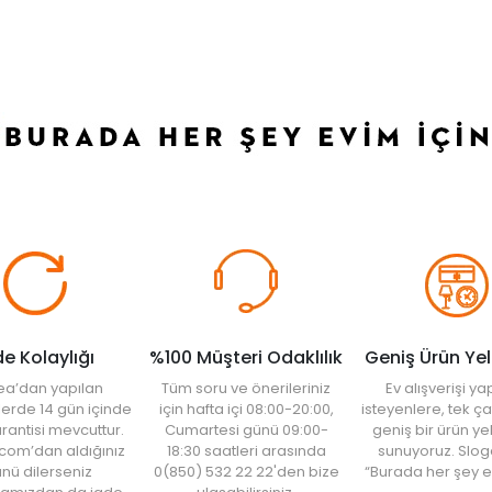
de Kolaylığı
%100 Müşteri Odaklılık
Geniş Ürün Ye
ea’dan yapılan
Tüm soru ve önerileriniz
Ev alışverişi 
şlerde 14 gün içinde
için hafta içi 08:00-20:00,
isteyenlere, tek ça
rantisi mevcuttur.
Cumartesi günü 09:00-
geniş bir ürün y
com’dan aldığınız
18:30 saatleri arasında
sunuyoruz. Slog
nü dilerseniz
0(850) 532 22 22'den bize
“Burada her şey e