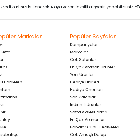
di kartınızı kullanarak 4 aya varan taksitli alışveriş yapabilirsiniz. *Taks
opüler Markalar
Popüler Sayfalar
wi
Kampanyalar
lletta
Markalar
en
Çok Satanlar
ilips
En Çok Aranan Ürünler
v
Yeni Ürünler
lu Porselen
Hediye Fikirleri
antom
Hediye Önerileri
ffmanns
Son Kalanlar
çi
İndirimli Ürünler
hir
Sofra Aksesuarları
anley
En Çok Arananlar
kle
Babalar Günü Hediyeleri
aşabahçe
Çok Amaçlı Dolap