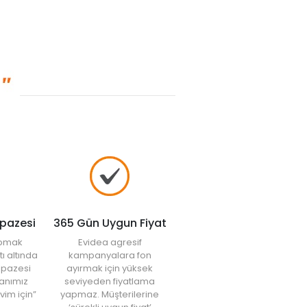
lpazesi
365 Gün Uygun Fiyat
yapmak
Evidea agresif
tı altında
kampanyalara fon
elpazesi
ayırmak için yüksek
anımız
seviyeden fiyatlama
vim için”
yapmaz. Müşterilerine