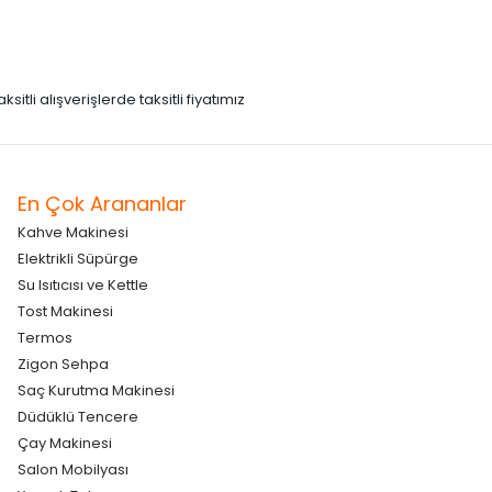
itli alışverişlerde taksitli fiyatımız
En Çok Arananlar
Kahve Makinesi
Elektrikli Süpürge
Su Isıtıcısı ve Kettle
Tost Makinesi
Termos
Zigon Sehpa
Saç Kurutma Makinesi
Düdüklü Tencere
Çay Makinesi
Salon Mobilyası