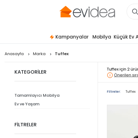
Kampanyalar
Mobilya
Küçük Ev A
Anasayfa
Marka
Tuffex
Tuffex
için 2 ür
KATEGORİLER
Önerilen sı
Filtreler:
Tuffex
Tamamlayıcı Mobilya
Ev ve Yaşam
FİLTRELER