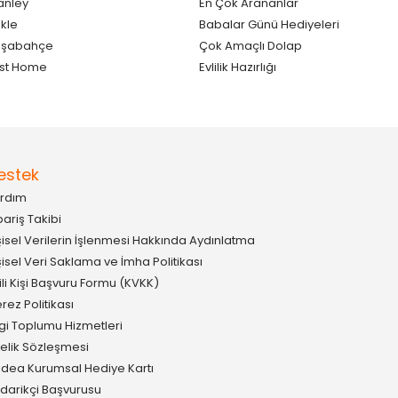
anley
En Çok Arananlar
kle
Babalar Günü Hediyeleri
aşabahçe
Çok Amaçlı Dolap
st Home
Evlilik Hazırlığı
estek
rdım
pariş Takibi
şisel Verilerin İşlenmesi Hakkında Aydınlatma
şisel Veri Saklama ve İmha Politikası
gili Kişi Başvuru Formu (KVKK)
rez Politikası
lgi Toplumu Hizmetleri
elik Sözleşmesi
idea Kurumsal Hediye Kartı
darikçi Başvurusu