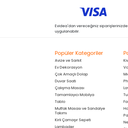
Evidea'dan vereceğiniz siparişlerinizde kre
uygulanabilir.
Popüler Kategoriler
P
Avize ve Sarkıt
Ki
Ev Dekorasyon
Va
Çok Amaçlı Dolap
Mi
Duvar Saati
Ph
Çalışma Masası
La
Tamamlayıcı Mobilya
Tu
Tablo
F
Mutfak Masası ve Sandalye
Ho
Takımı
Pa
Kirli Çamaşır Sepeti
Ne
Lambader