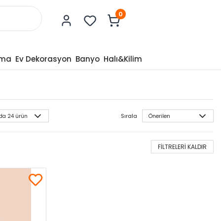
0
tma
Ev Dekorasyon
Banyo
Halı&Kilim
Sırala
FİLTRELERİ KALDIR