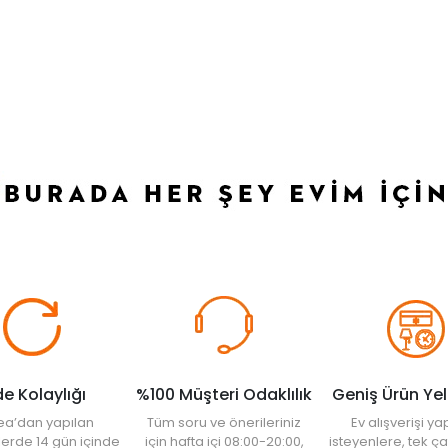
de Kolaylığı
%100 Müşteri Odaklılık
Geniş Ürün Ye
ea’dan yapılan
Tüm soru ve önerileriniz
Ev alışverişi 
şlerde 14 gün içinde
için hafta içi 08:00-20:00,
isteyenlere, tek ça