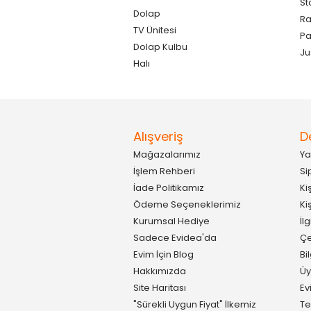
St
Dolap
Ra
TV Ünitesi
P
Dolap Kulbu
Ju
Halı
Alışveriş
D
Mağazalarımız
Ya
İşlem Rehberi
Si
İade Politikamız
Ki
Ödeme Seçeneklerimiz
Ki
Kurumsal Hediye
İl
Sadece Evidea'da
Çe
Evim İçin Blog
Bi
Hakkımızda
Üy
Site Haritası
Ev
"Sürekli Uygun Fiyat" İlkemiz
Te