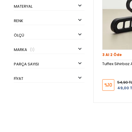
MATERYAL
RENK
ÖLÇÜ
MARKA
(1)
3 Al 2 Öde
Tuffex Sihirbaz A
PARÇA SAYISI
FIYAT
54,90 T
%10
49,00 