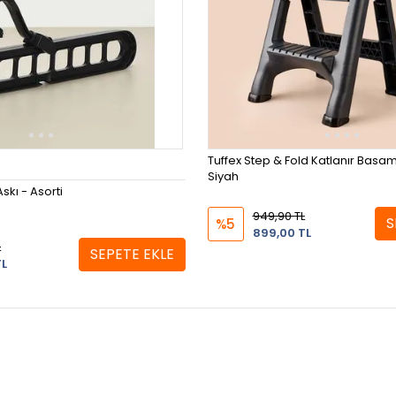
Tuffex Step & Fold Katlanır Basam
Siyah
skı - Asorti
949,90 TL
S
%5
899,00 TL
L
SEPETE EKLE
TL