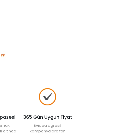
lpazesi
365 Gün Uygun Fiyat
yapmak
Evidea agresif
tı altında
kampanyalara fon