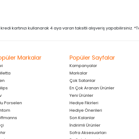
di kartınızı kullanarak 4 aya varan taksitli alışveriş yapabilirsiniz. *Taks
opüler Markalar
Popüler Sayfalar
wi
Kampanyalar
lletta
Markalar
en
Çok Satanlar
ilips
En Çok Aranan Ürünler
v
Yeni Ürünler
lu Porselen
Hediye Fikirleri
antom
Hediye Önerileri
ffmanns
Son Kalanlar
çi
İndirimli Ürünler
hir
Sofra Aksesuarları