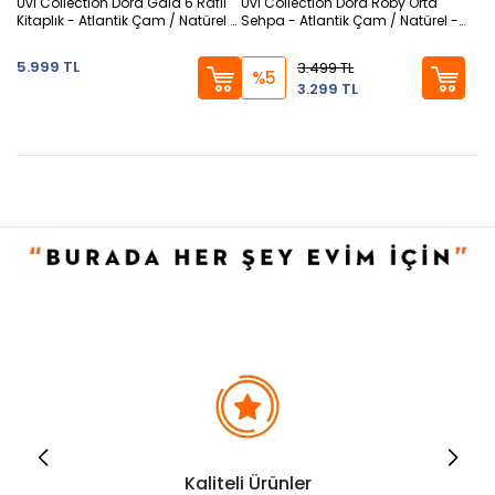
Uvi Collection Dora Gala 6 Raflı
Uvi Collection Dora Roby Orta
Kitaplık - Atlantik Çam / Natürel -
Sehpa - Atlantik Çam / Natürel -
168x28x80 cm
44x70x70 cm
5.999 TL
3.499 TL
%5
3.299 TL
Kaliteli Ürünler