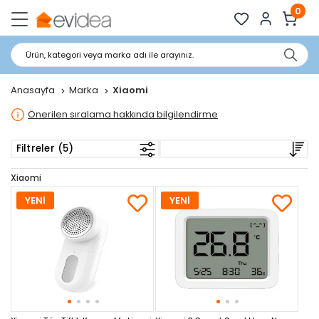
0
Ürün, kategori veya marka adı ile arayınız.
Anasayfa
Marka
Xiaomi
Önerilen sıralama hakkında bilgilendirme
Filtreler (5)
Xiaomi
YENİ
YENİ