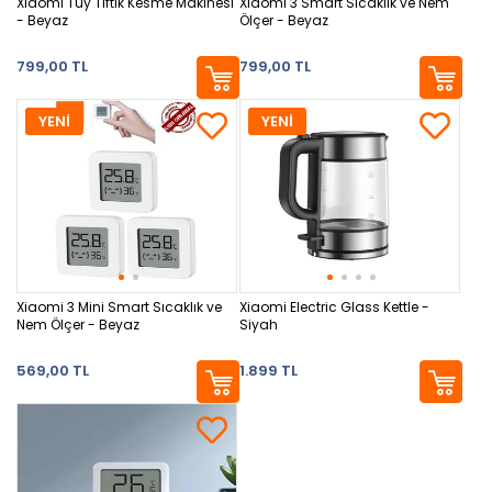
Xiaomi Tüy Tiftik Kesme Makinesi
Xiaomi 3 Smart Sıcaklık ve Nem
- Beyaz
Ölçer - Beyaz
799,00 TL
799,00 TL
YENİ
YENİ
Xiaomi 3 Mini Smart Sıcaklık ve
Xiaomi Electric Glass Kettle -
Nem Ölçer - Beyaz
Siyah
569,00 TL
1.899 TL