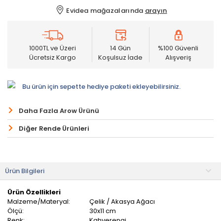
Evidea mağazalarında
arayın
1000TL ve Üzeri
14 Gün
%100 Güvenli
Ücretsiz Kargo
Koşulsuz İade
Alışveriş
Bu ürün için sepette hediye paketi ekleyebilirsiniz.
Daha Fazla Arow Ürünü
Diğer Rende Ürünleri
Ürün Bilgileri
Ürün Özellikleri
Malzeme/Materyal:
Çelik / Akasya Ağacı
Ölçü:
30x11 cm
Renk:
Kahverengi