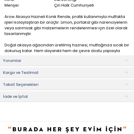
Menşei:
Çin Halk Cumhuriyeti
Arow Akasya Hazneli Konik Rende, pratik kullanımıyla mutfakta
işleri kolaylaştıran bir araçtır. Limon, portakal gibi narenciyelerin
veya sarımsak gibi malzemelerin rendelenmesi için özel olarak
tasarlanmıştır.
Doğal akasya ağacından üretilmiş haznesi, mutfağınıza sıcak bir
dokunuş katar. Hem dayanıklı hem de çevre dostu yapısıyla
uzun ömürlü bir kullanım sağlar.
Yorumlar
Ergonomik tutma kısmı sayesinde mutfakta işlerinizi
Kargo ve Teslimat
kolaylaştırırken güvenli bir kullanım sağlar. Kolay temizlenebilir
yapısıyla kullanıcıya kolaylık sunar.
Taksit Seçenekleri
Kullanım ve Bakım Bilgileri
• Bulaşık makinesinde yıkanabilir.
İade ve İptal
• Not:
Bu fiyat perakende satışlar için belirlenmiştir. Toplu alımlar
Evidea tarafından incelenecek ve uygun bulunmayan siparişler
iptal edilecektir.
• " Ürün görsellerinde ışık, ortam ve dijital düzenlemelere bağlı
olarak renk ve doku farklılıkları oluşabilir. "