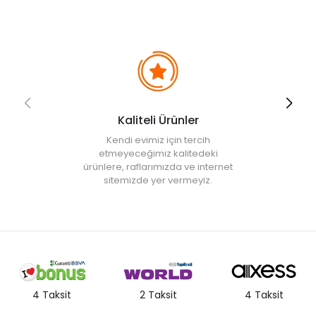
iptal edilecektir.
• " Ürün görsellerinde ışık, ortam ve dijital düzenlemelere bağlı
olarak renk ve doku farklılıkları oluşabilir. "
Kaliteli Ürünler
Kendi evimiz için tercih
etmeyeceğimiz kalitedeki
ürünlere, raflarımızda ve internet
sitemizde yer vermeyiz.
4 Taksit
2 Taksit
4 Taksit