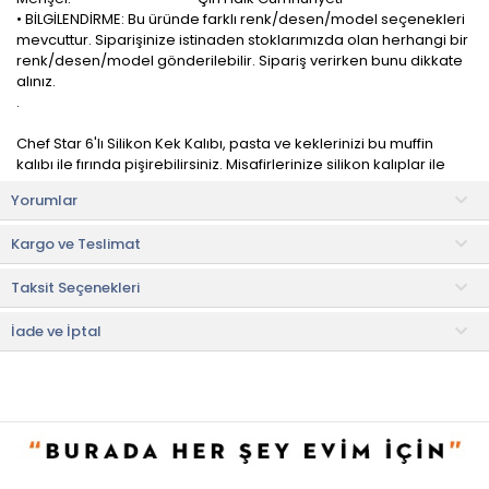
• BİLGİLENDİRME: Bu üründe farklı renk/desen/model seçenekleri
mevcuttur. Siparişinize istinaden stoklarımızda olan herhangi bir
renk/desen/model gönderilebilir. Sipariş verirken bunu dikkate
alınız.
.
Chef Star 6'lı Silikon Kek Kalıbı, pasta ve keklerinizi bu muffin
kalıbı ile fırında pişirebilirsiniz. Misafirlerinize silikon kalıplar ile
mini leziz kekler sunabilirsiniz.
Yorumlar
Esnek yapısı sayesinde kekiniz kalıptan yapışmadan kolayca
Kargo ve Teslimat
çıkar. Doğum günlerinde, evlilik yıldönümlerinde, kına gecenizde
sevdiklerinize servis edeceğiniz keklerinizi süsleyebilirsiniz.
Taksit Seçenekleri
260 dereceye kadar ısıya dayanıklıdır. BPA içermez. Sağlığa
zararlı maddeler içermez.
İade ve İptal
Kullanım ve Bakım Bilgileri
• İlk kullanımdan önce yıkanması tavsiye edilir.
• Elde yıkanmalıdır.
• Not:
Bu fiyat perakende satışlar için belirlenmiştir. Toplu alımlar
Evidea tarafından incelenecek ve uygun bulunmayan siparişler