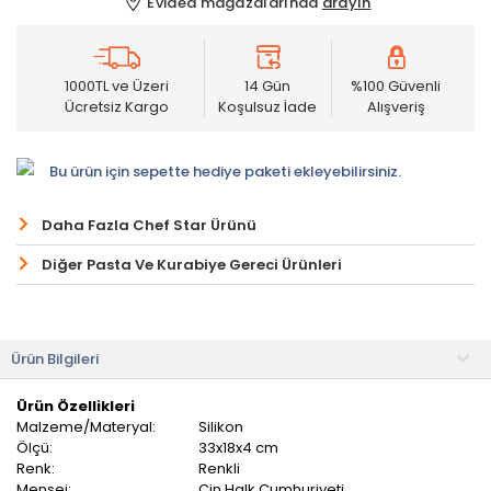
Evidea mağazalarında
arayın
1000TL ve Üzeri
14 Gün
%100 Güvenli
Ücretsiz Kargo
Koşulsuz İade
Alışveriş
Bu ürün için sepette hediye paketi ekleyebilirsiniz.
Daha Fazla Chef Star Ürünü
Diğer Pasta Ve Kurabiye Gereci Ürünleri
Ürün Bilgileri
Ürün Özellikleri
Malzeme/Materyal:
Silikon
Ölçü:
33x18x4 cm
Renk:
Renkli
Menşei:
Çin Halk Cumhuriyeti