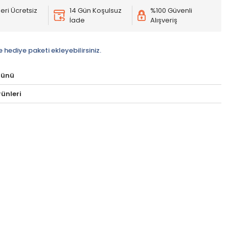
eri Ücretsiz
14 Gün Koşulsuz
%100 Güvenli
İade
Alışveriş
e hediye paketi ekleyebilirsiniz.
rünü
ünleri