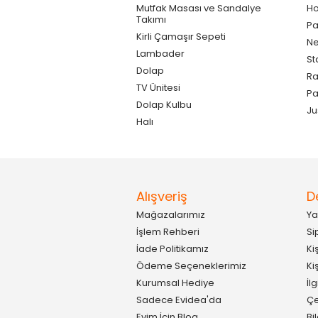
Mutfak Masası ve Sandalye
Ho
Takımı
Pa
Kirli Çamaşır Sepeti
Ne
Lambader
St
Dolap
Ra
TV Ünitesi
P
Dolap Kulbu
Ju
Halı
Alışveriş
D
Mağazalarımız
Ya
İşlem Rehberi
Si
İade Politikamız
Ki
Ödeme Seçeneklerimiz
Ki
Kurumsal Hediye
İl
Sadece Evidea'da
Çe
Evim İçin Blog
Bi