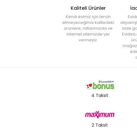
Kaliteli Ürünler
İa
Kendi evimiz için tercih
Evid
etmeyeceğimiz kalitedeki
alışveri
ürünlere, raflarımızda ve
iade ga
internet sitemizde yer
Evidea.
vermeyiz.
ürü
mağaz
ede
a
4 Taksit
2 Taksit