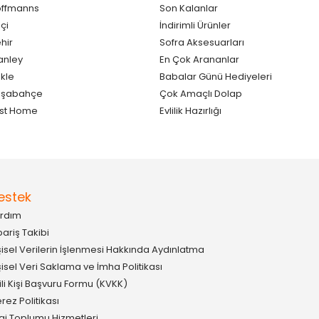
ffmanns
Son Kalanlar
çi
İndirimli Ürünler
hir
Sofra Aksesuarları
anley
En Çok Arananlar
kle
Babalar Günü Hediyeleri
aşabahçe
Çok Amaçlı Dolap
st Home
Evlilik Hazırlığı
estek
rdım
pariş Takibi
şisel Verilerin İşlenmesi Hakkında Aydınlatma
şisel Veri Saklama ve İmha Politikası
gili Kişi Başvuru Formu (KVKK)
rez Politikası
lgi Toplumu Hizmetleri