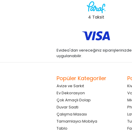
4 Taksit
Evidea'dan vereceğiniz siparişlerinizde kre
uygulanabilir.
Popüler Kategoriler
P
Avize ve Sarkıt
Ki
Ev Dekorasyon
Va
Çok Amaçlı Dolap
Mi
Duvar Saati
Ph
Çalışma Masası
La
Tamamlayıcı Mobilya
Tu
Tablo
F