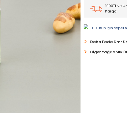
1000TL ve Üz
Kargo
Bu ürün için sepett
Daha Fazla Dmr Ü
Diğer Yağdanlık Ür