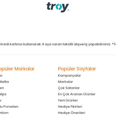
di kartınızı kullanarak 4 aya varan taksitli alışveriş yapabilirsiniz. *Taks
opüler Markalar
Popüler Sayfalar
wi
Kampanyalar
lletta
Markalar
en
Çok Satanlar
ilips
En Çok Aranan Ürünler
v
Yeni Ürünler
lu Porselen
Hediye Fikirleri
antom
Hediye Önerileri