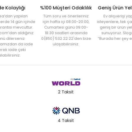
de Kolaylığı
%100 Müşteri Odaklılık
Geniş Ürün Ye
ea’dan yapılan
Tüm soru ve önerileriniz
Ev alışverişi 
şlerde 14 gün içinde
için hafta içi 08:00-20:00,
isteyenlere, tek ça
rantisi mevcuttur.
Cumartesi günü 09:00-
geniş bir ürün y
com’dan aldığınız
18:30 saatleri arasında
sunuyoruz. Slog
nü dilerseniz
0(850) 532 22 22'den bize
“Burada her şey e
amızdan da iade
ulaşabilirsiniz.
rek iade çeki
labilirsiniz.
2 Taksit
4 Taksit