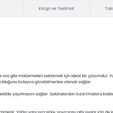
Kargo ve Teslimat
Taks
sos gibi malzemeleri saklamak için ideal bir çözümdür. Y
e olduğunu kolayca görebilmenize olanak sağlar.
ekilde yayılmasını sağlar. Salatalardan kızartmalara kadar
enir. Yağın yanı sıra sirke, soya sosu gibi sıvılar için de ku