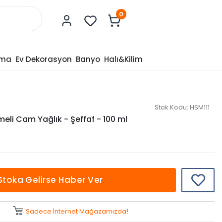
0
tma
Ev Dekorasyon
Banyo
Halı&Kilim
Stok Kodu:
HSM111
eli Cam Yağlık - Şeffaf - 100 ml
Stoka Gelirse Haber Ver
Sadece İnternet Mağazamızda!