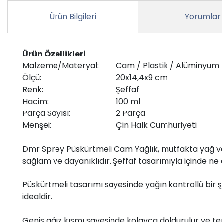
Ürün Bilgileri
Yorumlar
Ürün Özellikleri
Malzeme/Materyal:
Cam / Plastik / Alüminyum
Ölçü:
20x14,4x9 cm
Renk:
Şeffaf
Hacim:
100 ml
Parça Sayısı:
2 Parça
Menşei:
Çin Halk Cumhuriyeti
Dmr Sprey Püskürtmeli Cam Yağlık, mutfakta yağ ve 
sağlam ve dayanıklıdır. Şeffaf tasarımıyla içinde n
Püskürtmeli tasarımı sayesinde yağın kontrollü bir ş
idealdir.
Geniş ağız kısmı sayesinde kolayca doldurulur ve temizl