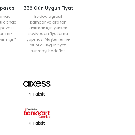
lpazesi
365 Gün Uygun Fiyat
yapmak
Evidea agresif
tı altında
kampanyalara fon
elpazesi
ayırmak için yüksek
anımız
seviyeden fiyatlama
vim için”
yapmaz. Müşterilerine
‘sürekli uygun fiyat’
sunmayı hedefler.
4 Taksit
4 Taksit