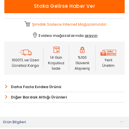
Stoka Gelirse Haber Ver
Şimdilik Sadece İnternet Mağazamızda!
Evidea mağazalarında
arayın
14 Gün
%100
1000TL ve Üzeri
Yerli
Koşulsuz
Güvenli
Ücretsiz Kargo
Üretim
İade
Alışveriş
Daha Fazla Evidea Ürünü
Diğer Bardak Altlığı Ürünleri
Ürün Bilgileri