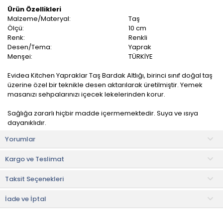
Ürün Özellikleri
Malzeme/Materyal:
Taş
Ölçü:
10 cm
Renk:
Renkli
Desen/Tema:
Yaprak
Menşei:
TÜRKİYE
Evidea Kitchen Yapraklar Taş Bardak Altlığı, birinci sınıf doğal taş
üzerine özel bir teknikle desen aktarılarak üretilmiştir. Yemek
masanızı sehpalarınızı içecek lekelerinden korur.
Sağlığa zararlı hiçbir madde içermemektedir. Suya ve ısıya
dayanıklıdır.
Yorumlar
Kullanım ve Bakım Bilgileri
• Yumuşak bir bez veya sünger vasıtası ile silinerek
Kargo ve Teslimat
temizlenebilir.
Taksit Seçenekleri
• Not:
Bu fiyat perakende satışlar için belirlenmiştir. Toplu alımlar
Evidea tarafından incelenecek ve uygun bulunmayan siparişler
iptal edilecektir.
İade ve İptal
• " Ürün görsellerinde ışık, ortam ve dijital düzenlemelere bağlı
olarak renk ve doku farklılıkları oluşabilir. "