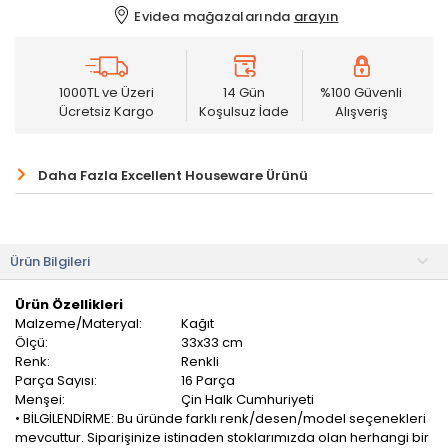
Evidea mağazalarında
arayın
1000TL ve Üzeri
14 Gün
%100 Güvenli
Ücretsiz Kargo
Koşulsuz İade
Alışveriş
Daha Fazla Excellent Houseware Ürünü
Ürün Bilgileri
Ürün Özellikleri
Malzeme/Materyal:
Kağıt
Ölçü:
33x33 cm
Renk:
Renkli
Parça Sayısı:
16 Parça
Menşei:
Çin Halk Cumhuriyeti
• BİLGİLENDİRME: Bu üründe farklı renk/desen/model seçenekleri
mevcuttur. Siparişinize istinaden stoklarımızda olan herhangi bir