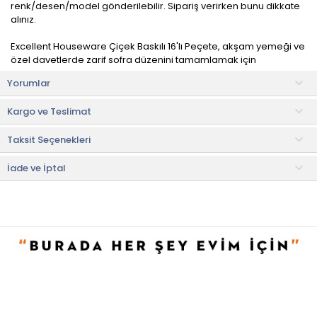
renk/desen/model gönderilebilir. Sipariş verirken bunu dikkate
alınız.
Excellent Houseware Çiçek Baskılı 16'lı Peçete, akşam yemeği ve
özel davetlerde zarif sofra düzenini tamamlamak için
mükemmel bir seçimdir.
Yorumlar
Leke ve kırışmaya dayanıklı nitelikleri ile dökülenleri temizlemeyi
Kargo ve Teslimat
kolaylaştırır.
Taksit Seçenekleri
Ürün İçeriği
• Peçete: 16 adet
İade ve İptal
• Not:
Bu fiyat perakende satışlar için belirlenmiştir. Toplu alımlar
Evidea tarafından incelenecek ve uygun bulunmayan siparişler
iptal edilecektir.
• " Ürün görsellerinde ışık, ortam ve dijital düzenlemelere bağlı
olarak renk ve doku farklılıkları oluşabilir. "