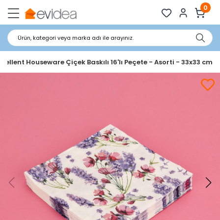
0
Ürün, kategori veya marka adı ile arayınız.
xcellent Houseware Çiçek Baskılı 16'lı Peçete - Asorti - 33x33 cm