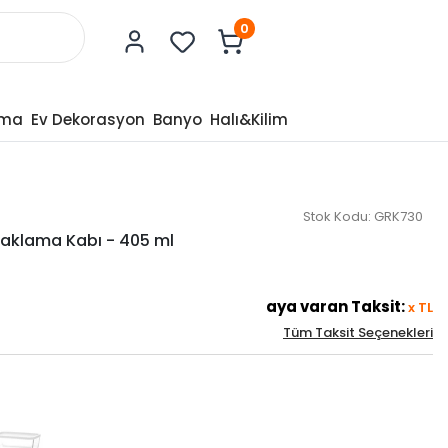
0
tma
Ev Dekorasyon
Banyo
Halı&Kilim
Stok Kodu:
GRK730
Saklama Kabı - 405 ml
aya varan Taksit:
x
TL
Tüm Taksit Seçenekleri