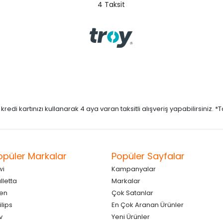
4 Taksit
di kartınızı kullanarak 4 aya varan taksitli alışveriş yapabilirsiniz. *Taks
opüler Markalar
Popüler Sayfalar
wi
Kampanyalar
lletta
Markalar
en
Çok Satanlar
ilips
En Çok Aranan Ürünler
v
Yeni Ürünler