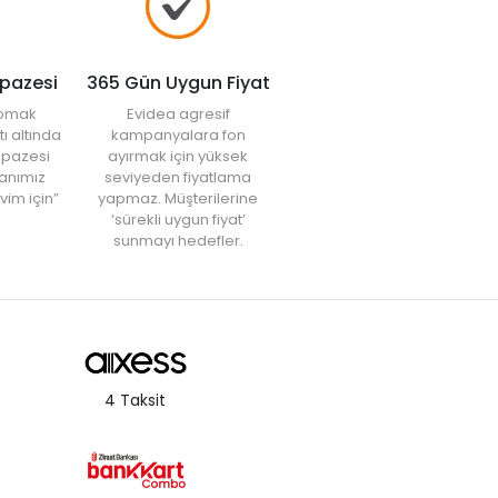
lpazesi
365 Gün Uygun Fiyat
yapmak
Evidea agresif
tı altında
kampanyalara fon
elpazesi
ayırmak için yüksek
anımız
seviyeden fiyatlama
vim için”
yapmaz. Müşterilerine
‘sürekli uygun fiyat’
sunmayı hedefler.
4 Taksit