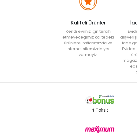
Kaliteli Ürünler
İa
Kendi evimiz için tercih
Evid
etmeyeceğimiz kalitedeki
alışveri
ürünlere, raflarımızda ve
iade ga
internet sitemizde yer
Evidea.
vermeyiz.
ürü
mağaz
ede
a
4 Taksit