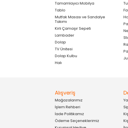
Tamamlayıcı Mobilya
Tu
Tablo
F
Mutfak Masası ve Sandalye
Ho
Takımı
Pa
Kirli Çamaşır Sepeti
Ne
Lambader
St
Dolap
Ra
TV Ünitesi
P
Dolap Kulbu
Ju
Halı
Alışveriş
D
Mağazalarımız
Ya
İşlem Rehberi
Si
İade Politikamız
Ki
Ödeme Seçeneklerimiz
Ki
Kurumsal Hediye
İl