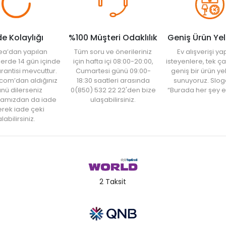
de Kolaylığı
%100 Müşteri Odaklılık
Geniş Ürün Ye
ea’dan yapılan
Tüm soru ve önerileriniz
Ev alışverişi 
şlerde 14 gün içinde
için hafta içi 08:00-20:00,
isteyenlere, tek ça
rantisi mevcuttur.
Cumartesi günü 09:00-
geniş bir ürün y
com’dan aldığınız
18:30 saatleri arasında
sunuyoruz. Slog
nü dilerseniz
0(850) 532 22 22'den bize
“Burada her şey e
amızdan da iade
ulaşabilirsiniz.
rek iade çeki
labilirsiniz.
2 Taksit