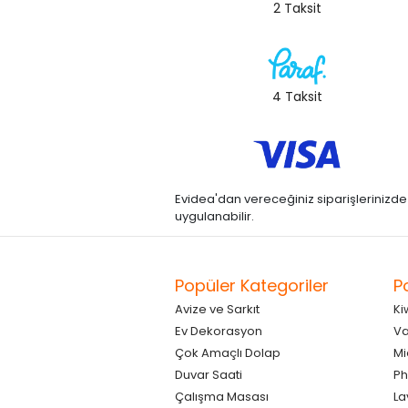
2 Taksit
4 Taksit
Evidea'dan vereceğiniz siparişlerinizde kre
uygulanabilir.
Popüler Kategoriler
P
Avize ve Sarkıt
Ki
Ev Dekorasyon
Va
Çok Amaçlı Dolap
Mi
Duvar Saati
Ph
Çalışma Masası
La