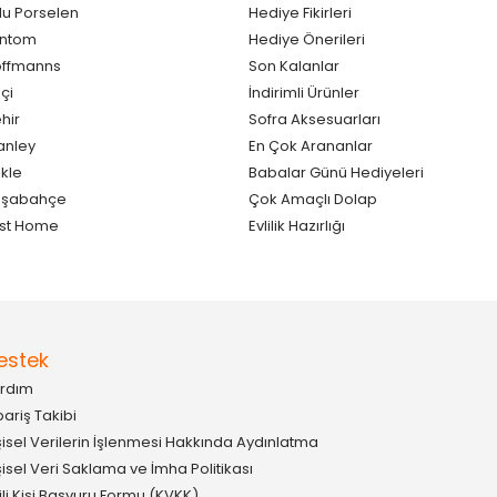
lu Porselen
Hediye Fikirleri
antom
Hediye Önerileri
ffmanns
Son Kalanlar
çi
İndirimli Ürünler
hir
Sofra Aksesuarları
anley
En Çok Arananlar
kle
Babalar Günü Hediyeleri
aşabahçe
Çok Amaçlı Dolap
st Home
Evlilik Hazırlığı
estek
rdım
pariş Takibi
şisel Verilerin İşlenmesi Hakkında Aydınlatma
şisel Veri Saklama ve İmha Politikası
gili Kişi Başvuru Formu (KVKK)