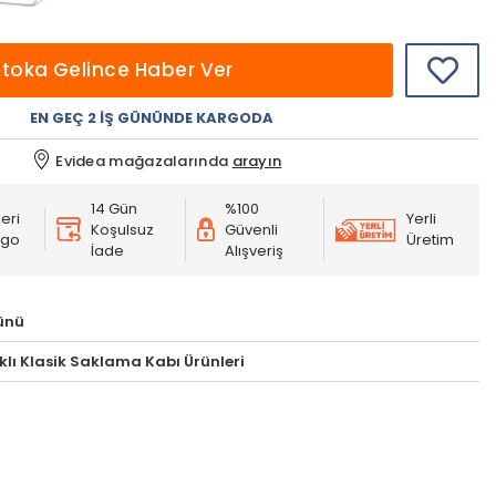
Stoka Gelince Haber Ver
EN GEÇ 2 İŞ GÜNÜNDE KARGODA
Evidea mağazalarında
arayın
14 Gün
%100
eri
Yerli
Koşulsuz
Güvenli
rgo
Üretim
İade
Alışveriş
ünü
klı Klasik Saklama Kabı Ürünleri