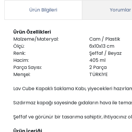
Ürün Bilgileri
Yorumlar
Ürün Özellikleri
Malzeme/Materyal:
Cam / Plastik
Ölçü:
6x10x13 cm
Renk:
Şeffaf / Beyaz
Hacim:
405 ml
Parça Sayısı:
2 Parça
Menşei:
TÜRKİYE
Lav Cube Kapaklı Saklama Kabı, yiyecekleri hazırla
Sızdırmaz kapağı sayesinde gıdaların hava ile temas
Şeffaf ve görünür bir tasarıma sahiptir, ihtiyacınız ol
Ürün İçeriği