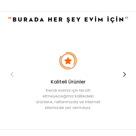
Derin yapısı sayesinde çorba, pilav, et yemekleri ve sulu
yemekler gibi farklı tariflerde rahatlıkla kullanılabilir. Isıyı eşit
şekilde dağıtan gövde yapısı sayesinde yemeklerin daha
dengeli pişmesine yardımcı olur ve lezzetin korunmasını sağlar.
Ergonomik sap tasarımı ise güvenli ve rahat bir kullanım
deneyimi sunar.
Ürün İçeriği
• Derin tencere + kapak: 22 cm
Kullanım ve Bakım Bilgileri
• Bulaşık makinesinde yıkanabilir.
• Daha uzun ömürlü olması için elde yıkanması tavsiye edilir.
Kaliteli Ürünler
• Not:
Bu fiyat perakende satışlar için belirlenmiştir. Toplu alımlar
Kendi evimiz için tercih
Evidea tarafından incelenecek ve uygun bulunmayan siparişler
etmeyeceğimiz kalitedeki
iptal edilecektir.
ürünlere, raflarımızda ve internet
• " Ürün görsellerinde ışık, ortam ve dijital düzenlemelere bağlı
sitemizde yer vermeyiz.
olarak renk ve doku farklılıkları oluşabilir. "