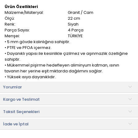
Ürün Özellikleri
Malzeme/Materyal:
Granit / Cam
Ölçü:
22 cm
Renk:
Siyah
Parça Sayısı:
4 Parça
Menşei:
TÜRKİYE
• 5 mm gövde kalınlığına sahiptir.
• PTFE ve PFOA içermez.
• Dayanıklı yapısı ile kesinlikle çizilmez ve aşınmazlık özelliğine
sahiptir.
• Mükemmel pişirme hedefleyen aliminyum katman, ısının
tavanın her yerine eşit miktarda dağılımını sağlar.
• Yüksek ısıya dayanıklıdır.
• Elektrikli, seramik ve gazlı ocaklar için uyumludur.
Yorumlar
• Bulaşık makinesinde yıkanabilir.
• Ahşap ya da silikon kaşık kullanınız.
Kargo ve Teslimat
• Her zaman orta ateşte pişiriniz.
• Katmanlı non-stick teknoloji
Taksit Seçenekleri
Olika Palladium Derin Tencere, mutfakta geniş hacimli yemekler
hazırlamak için tasarlanmış dayanıklı ve kullanışlı bir pişirme
İade ve İptal
ürünüdür.