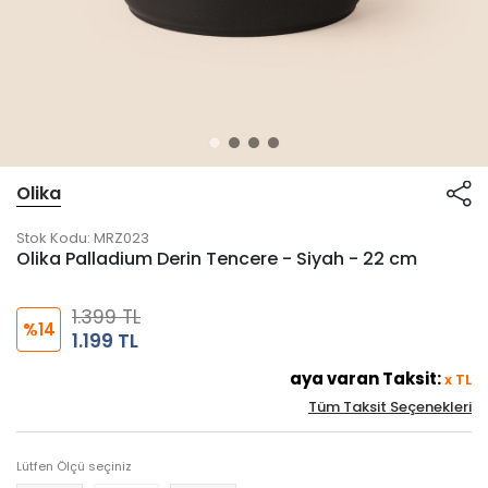
Olika
Stok Kodu:
MRZ023
Olika Palladium Derin Tencere - Siyah - 22 cm
1.399 TL
%14
1.199 TL
aya varan Taksit:
x
TL
Tüm Taksit Seçenekleri
Lütfen Ölçü seçiniz