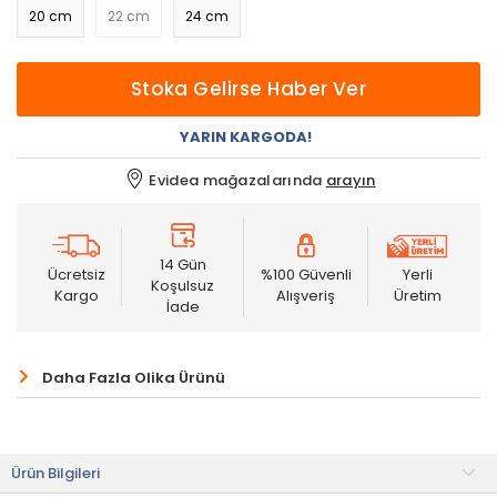
20 cm
22 cm
24 cm
Stoka Gelirse Haber Ver
YARIN KARGODA!
Evidea mağazalarında
arayın
14 Gün
Ücretsiz
%100 Güvenli
Yerli
Koşulsuz
Kargo
Alışveriş
Üretim
İade
Daha Fazla Olika Ürünü
Ürün Bilgileri