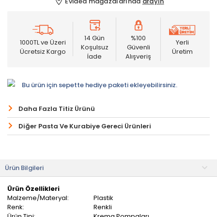
Evidea mağazalarında
arayın
14 Gün
%100
1000TL ve Üzeri
Yerli
Koşulsuz
Güvenli
Ücretsiz Kargo
Üretim
İade
Alışveriş
Bu ürün için sepette hediye paketi ekleyebilirsiniz.
Daha Fazla Titiz Ürünü
Diğer Pasta Ve Kurabiye Gereci Ürünleri
Ürün Bilgileri
Ürün Özellikleri
Malzeme/Materyal:
Plastik
Renk:
Renkli
Ürün Tipi:
Krema Pompaları