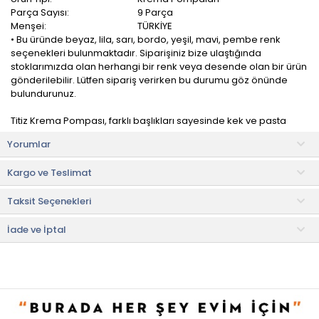
Parça Sayısı:
9 Parça
Menşei:
TÜRKİYE
• Bu üründe beyaz, lila, sarı, bordo, yeşil, mavi, pembe renk
seçenekleri bulunmaktadır. Siparişiniz bize ulaştığında
stoklarımızda olan herhangi bir renk veya desende olan bir ürün
gönderilebilir. Lütfen sipariş verirken bu durumu göz önünde
bulundurunuz.
Titiz Krema Pompası, farklı başlıkları sayesinde kek ve pasta
süslemelerinizi dilediğiniz şekilde yaparak, misafirlerinizi hayran
Yorumlar
bırakabilirsiniz.
Kargo ve Teslimat
Tamamen sağlığa uygun hammaddelerden üretilenkrema
pompası'nın temizliği de oldukça kolaydır.
Taksit Seçenekleri
Ürün İçeriği
• Pompa: 1 adet
İade ve İptal
• Uç: 8 adet
Kullanım ve Bakım Bilgileri
• Elde yıkanarak temizlenebilir.
• Not:
Bu fiyat perakende satışlar için belirlenmiştir. Toplu alımlar