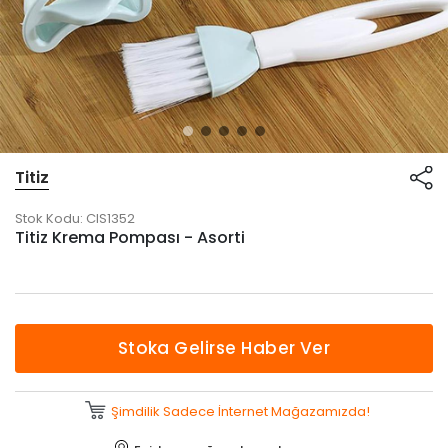
Titiz
Stok Kodu:
CIS1352
Titiz Krema Pompası - Asorti
Stoka Gelirse Haber Ver
Şimdilik Sadece İnternet Mağazamızda!