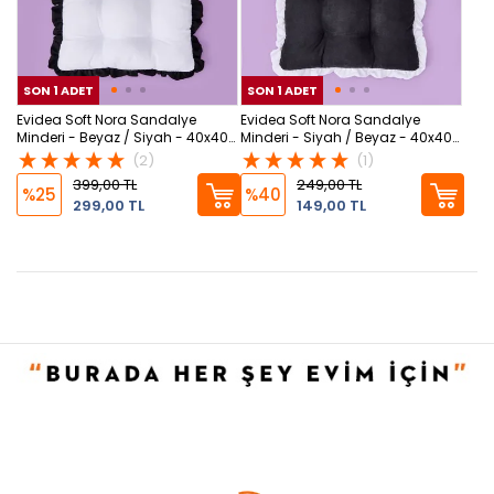
SON 1 ADET
SON 1 ADET
SON 1 ADET
SON
SON
Evidea Soft Nora Sandalye
Evidea Soft Nora Sandalye
Minderi - Beyaz / Siyah - 40x40
Minderi - Siyah / Beyaz - 40x40
cm
cm
(2)
(1)
399,00 TL
249,00 TL
%25
%40
299,00 TL
149,00 TL