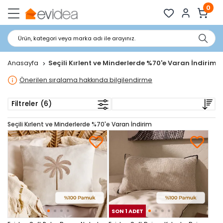
0
Ürün, kategori veya marka adı ile arayınız.
Anasayfa
Seçili Kırlent ve Minderlerde %70'e Varan İndirim
Önerilen sıralama hakkında bilgilendirme
Filtreler (6)
Seçili Kırlent ve Minderlerde %70'e Varan İndirim
SON 1 ADET
SON