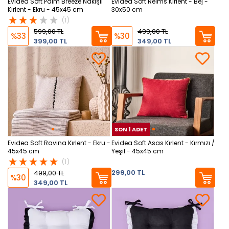
Evidea Soft Palm Breeze Nakışlı
Evidea Soft Reims Kırlent - Bej -
Kırlent - Ekru - 45x45 cm
30x50 cm
(1)
599,00 TL
499,00 TL
%33
%30
399,00 TL
349,00 TL
SON 1 ADET
SON
Evidea Soft Ravina Kırlent - Ekru -
Evidea Soft Asas Kırlent - Kırmızı /
45x45 cm
Yeşil - 45x45 cm
(1)
299,00 TL
499,00 TL
%30
349,00 TL