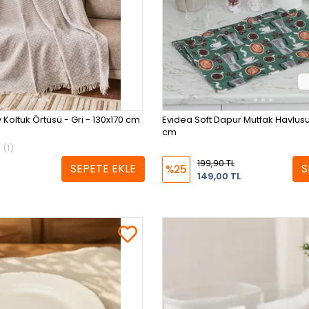
 Koltuk Örtüsü - Gri - 130x170 cm
Evidea Soft Dapur Mutfak Havlusu 
cm
(1)
199,90 TL
SEPETE EKLE
S
%25
149,00 TL