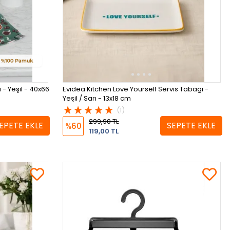
- Yeşil - 40x66
Evidea Kitchen Love Yourself Servis Tabağı -
Yeşil / Sarı - 13x18 cm
(1)
299,90 TL
EPETE EKLE
SEPETE EKLE
%60
119,00 TL