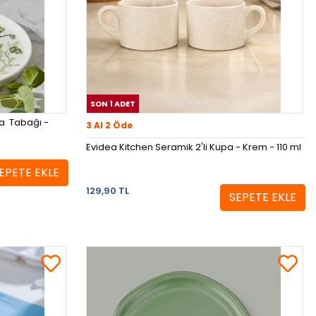
SON 1 ADET
ta Tabağı -
3 Al 2 Öde
Evidea Kitchen Seramik 2'li Kupa - Krem - 110 ml
EPETE EKLE
129,90 TL
SEPETE EKLE