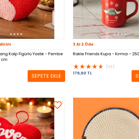
dirim
3 Al 2 Öde
yang Kalp Figürlü Yastık - Pembe
Rakle Friends Kupa - Kırmızı - 25
7 cm
(24)
179,90 TL
SEPETE EKLE
S