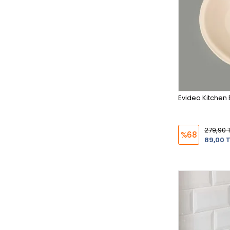
Evidea Kitchen
279,90 
%68
89,00 T