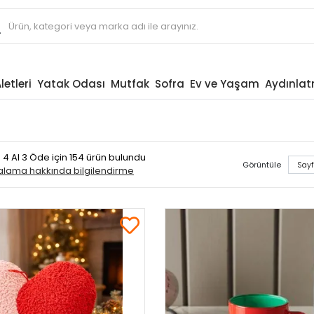
letleri
Yatak Odası
Mutfak
Sofra
Ev ve Yaşam
Aydınla
e 4 Al 3 Öde
için 154 ürün bulundu
Görüntüle
ralama hakkında bilgilendirme