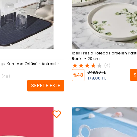
İpek Fresia Toledo Porselen Pas
Renkli - 20 cm
şık Kurutma Örtüsü - Antrasit -
(4)
349,90 TL
S
%48
(48)
179,00 TL
SEPETE EKLE