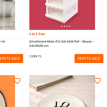
3 Al 2 Öde
0 ml
Smartware Maxi 4'lü Set Akıllı Raf - Beyaz -
34x45x18 cm
1.299 TL
EPETE EKLE
SEPETE EKLE