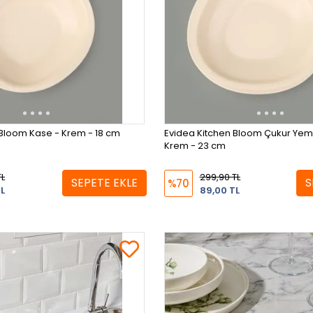
 Bloom Kase - Krem - 18 cm
Evidea Kitchen Bloom Çukur Yem
Krem - 23 cm
TL
299,90 TL
SEPETE EKLE
S
%70
L
89,00 TL