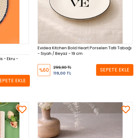
Evidea Kitchen Bold Heart Porselen Tatlı Tabağı
- Siyah / Beyaz - 19 cm
 - Ekru -
299,90 TL
SEPETE EKLE
%60
119,00 TL
EPETE EKLE