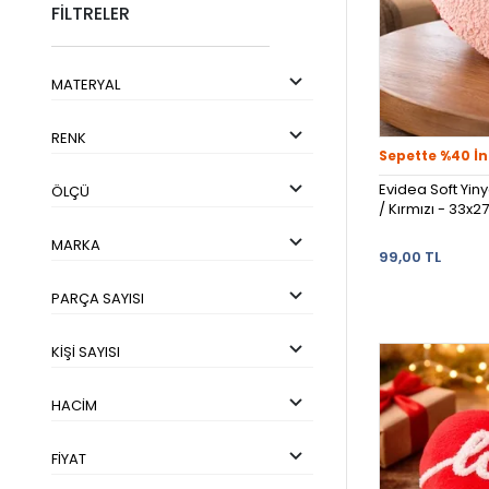
FİLTRELER
MATERYAL
RENK
Sepette %40 İn
Evidea Soft Yin
ÖLÇÜ
/ Kırmızı - 33x2
MARKA
99,00 TL
PARÇA SAYISI
KIŞI SAYISI
HACIM
FIYAT