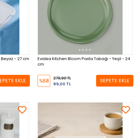
k Beyaz - 27 cm
Evidea Kitchen Bloom Pasta Tabağı - Yeşil - 24
cm
279,90 TL
EPETE EKLE
SEPETE EKLE
%68
89,00 TL