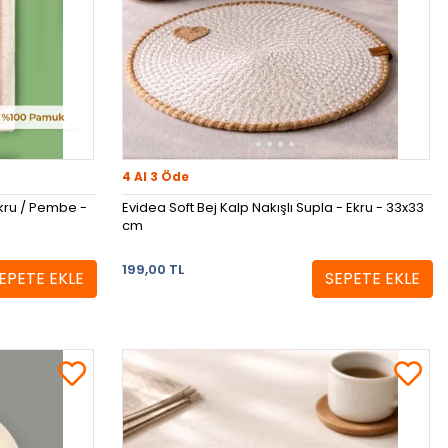
4 Al 3 Öde
kru / Pembe -
Evidea Soft Bej Kalp Nakışlı Supla - Ekru - 33x33
cm
199,00 TL
EPETE EKLE
SEPETE EKLE