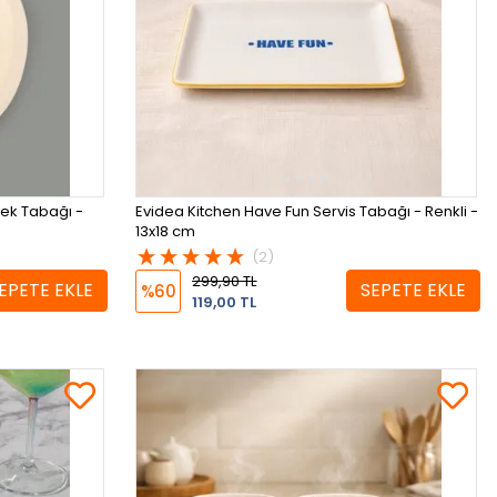
ek Tabağı -
Evidea Kitchen Have Fun Servis Tabağı - Renkli -
13x18 cm
(2)
299,90 TL
EPETE EKLE
SEPETE EKLE
%60
119,00 TL