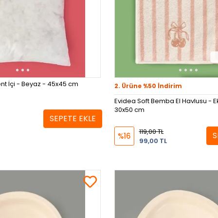
ent İçi - Beyaz - 45x45 cm
2. Ürüne %50 İndirim
Evidea Soft Bemba El Havlusu - E
30x50 cm
SEPETE EKLE
119,00 TL
S
%16
99,00 TL