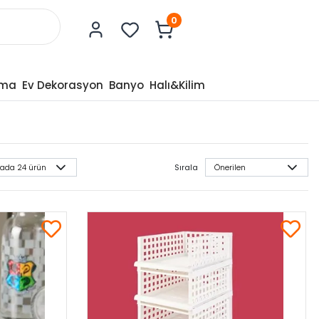
0
tma
Ev Dekorasyon
Banyo
Halı&Kilim
Sırala