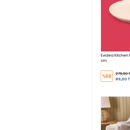
Evidea Kitchen 
cm
279,90 
%68
89,00 T