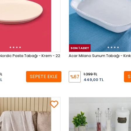
SON 1 ADET
Nordic Pasta Tabağı - Krem - 22
Acar Milano Sunum Tabağı - Kırı
TL
1.399 TL
SEPETE EKLE
S
%67
L
449,00 TL