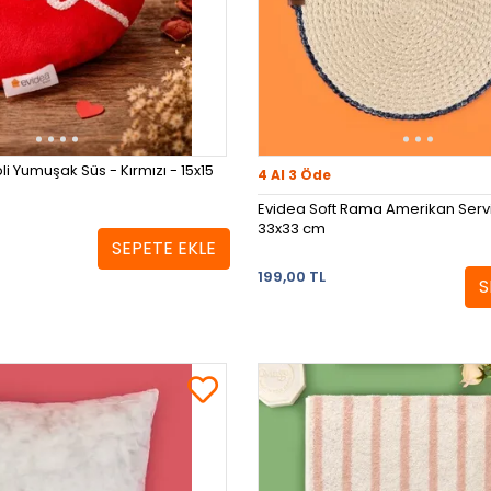
li Yumuşak Süs - Kırmızı - 15x15
4 Al 3 Öde
Evidea Soft Rama Amerikan Servis
33x33 cm
SEPETE EKLE
199,00 TL
S