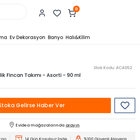
0
tma
Ev Dekorasyon
Banyo
Halı&Kilim
Stok Kodu:
ACA052
lik Fincan Takımı - Asorti - 90 ml
Stoka Gelirse Haber Ver
Evidea mağazalarında
arayın
argo
14 Gün Koşulsuz İade
%100 Güvenli Alışveriş