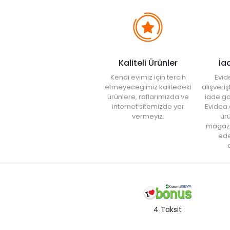
Kaliteli Ürünler
İa
Kendi evimiz için tercih
Evid
etmeyeceğimiz kalitedeki
alışveri
ürünlere, raflarımızda ve
iade ga
internet sitemizde yer
Evidea.
vermeyiz.
ürü
mağaz
ede
a
4 Taksit