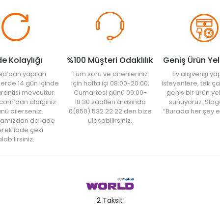
de Kolaylığı
%100 Müşteri Odaklılık
Geniş Ürün Ye
ea’dan yapılan
Tüm soru ve önerileriniz
Ev alışverişi 
şlerde 14 gün içinde
için hafta içi 08:00-20:00,
isteyenlere, tek ça
rantisi mevcuttur.
Cumartesi günü 09:00-
geniş bir ürün y
com’dan aldığınız
18:30 saatleri arasında
sunuyoruz. Slog
nü dilerseniz
0(850) 532 22 22'den bize
“Burada her şey e
amızdan da iade
ulaşabilirsiniz.
rek iade çeki
labilirsiniz.
2 Taksit