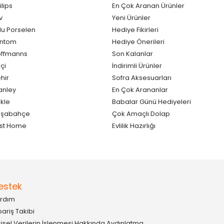
ilips
En Çok Aranan Ürünler
v
Yeni Ürünler
lu Porselen
Hediye Fikirleri
antom
Hediye Önerileri
ffmanns
Son Kalanlar
çi
İndirimli Ürünler
hir
Sofra Aksesuarları
anley
En Çok Arananlar
kle
Babalar Günü Hediyeleri
aşabahçe
Çok Amaçlı Dolap
st Home
Evlilik Hazırlığı
estek
rdım
pariş Takibi
şisel Verilerin İşlenmesi Hakkında Aydınlatma