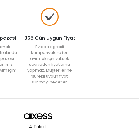
lpazesi
365 Gün Uygun Fiyat
yapmak
Evidea agresif
tı altında
kampanyalara fon
elpazesi
ayırmak için yüksek
anımız
seviyeden fiyatlama
vim için”
yapmaz. Müşterilerine
‘sürekli uygun fiyat’
sunmayı hedefler.
4 Taksit