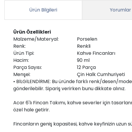
Ürün Bilgileri
Yorumlar
Ürün Özellikleri
Malzeme/Materyal:
Porselen
Renk:
Renkli
Ürün Tipi:
Kahve Fincanları
Hacim:
90 ml
Parça Sayısı:
12 Parça
Menşei:
Çin Halk Cumhuriyeti
• BİLGİLENDİRME: Bu üründe farklı renk/desen/model
gönderilebilir. Sipariş verirken bunu dikkate alınız.
Acar 6'lı Fincan Takımı, kahve severler için tasarla
özel hale getirir.
Fincanların geniş kapasitesi, kahve keyfinizin uzun s