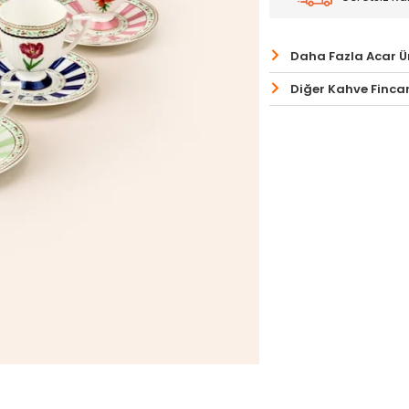
Daha Fazla Acar Ü
Diğer Kahve Fincan