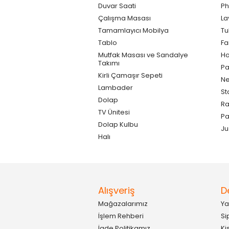
Duvar Saati
Ph
Çalışma Masası
La
Tamamlayıcı Mobilya
Tu
Tablo
F
Mutfak Masası ve Sandalye
Ho
Takımı
Pa
Kirli Çamaşır Sepeti
Ne
Lambader
St
Dolap
Ra
TV Ünitesi
P
Dolap Kulbu
Ju
Halı
Alışveriş
D
Mağazalarımız
Ya
İşlem Rehberi
Si
İade Politikamız
Ki