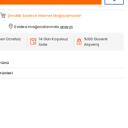
Şimdilik Sadece İnternet Mağazamızda!
Evidea mağazalarında
arayın
eri Ücretsiz
14 Gün Koşulsuz
%100 Güvenli
İade
Alışveriş
rünü
rünleri