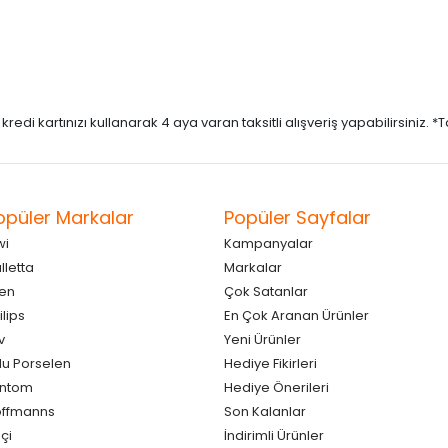
di kartınızı kullanarak 4 aya varan taksitli alışveriş yapabilirsiniz. *Taks
opüler Markalar
Popüler Sayfalar
wi
Kampanyalar
lletta
Markalar
en
Çok Satanlar
ilips
En Çok Aranan Ürünler
v
Yeni Ürünler
lu Porselen
Hediye Fikirleri
antom
Hediye Önerileri
ffmanns
Son Kalanlar
çi
İndirimli Ürünler