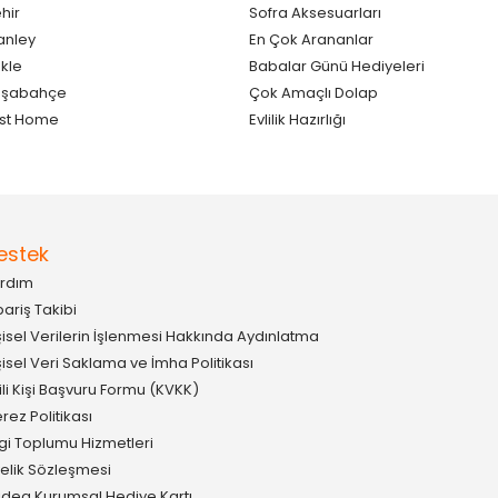
hir
Sofra Aksesuarları
anley
En Çok Arananlar
kle
Babalar Günü Hediyeleri
aşabahçe
Çok Amaçlı Dolap
st Home
Evlilik Hazırlığı
estek
rdım
pariş Takibi
şisel Verilerin İşlenmesi Hakkında Aydınlatma
şisel Veri Saklama ve İmha Politikası
gili Kişi Başvuru Formu (KVKK)
rez Politikası
lgi Toplumu Hizmetleri
elik Sözleşmesi
idea Kurumsal Hediye Kartı