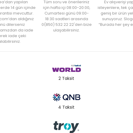
ea’dan yapılan
Tüm soru ve önerileriniz
Ev alışverişi 
şlerde 14 gün içinde
için hafta içi 08:00-20:00,
isteyenlere, tek ça
rantisi mevcuttur.
Cumartesi günü 09:00-
geniş bir ürün y
com’dan aldığınız
18:30 saatleri arasında
sunuyoruz. Slog
nü dilerseniz
0(850) 532 22 22'den bize
“Burada her şey e
amızdan da iade
ulaşabilirsiniz.
rek iade çeki
labilirsiniz.
2 Taksit
4 Taksit