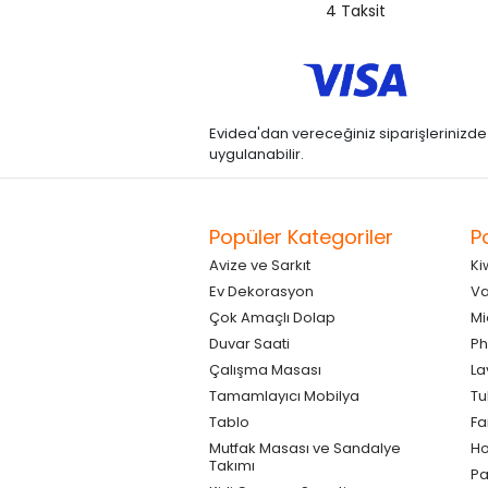
4 Taksit
Evidea'dan vereceğiniz siparişlerinizde kre
uygulanabilir.
Popüler Kategoriler
P
Avize ve Sarkıt
Ki
Ev Dekorasyon
Va
Çok Amaçlı Dolap
Mi
Duvar Saati
Ph
Çalışma Masası
La
Tamamlayıcı Mobilya
Tu
Tablo
F
Mutfak Masası ve Sandalye
Ho
Takımı
Pa