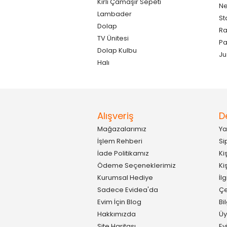
Kirli Çamaşır Sepeti
Ne
Lambader
St
Dolap
Ra
TV Ünitesi
P
Dolap Kulbu
Ju
Halı
Alışveriş
D
Mağazalarımız
Ya
İşlem Rehberi
Si
İade Politikamız
Ki
Ödeme Seçeneklerimiz
Ki
Kurumsal Hediye
İl
Sadece Evidea'da
Çe
Evim İçin Blog
Bi
Hakkımızda
Üy
Site Haritası
Ev