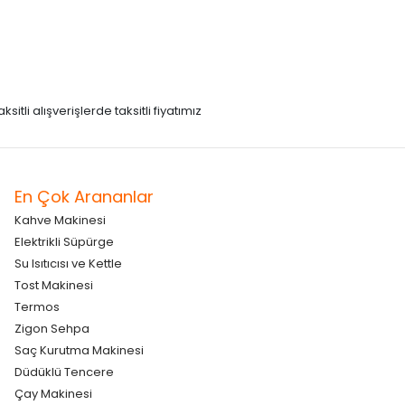
itli alışverişlerde taksitli fiyatımız
En Çok Arananlar
Kahve Makinesi
Elektrikli Süpürge
Su Isıtıcısı ve Kettle
Tost Makinesi
Termos
Zigon Sehpa
Saç Kurutma Makinesi
Düdüklü Tencere
Çay Makinesi