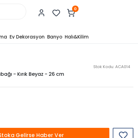
0
tma
Ev Dekorasyon
Banyo
Halı&Kilim
Stok Kodu:
ACA014
bağı - Kırık Beyaz - 26 cm
Stoka Gelirse Haber Ver