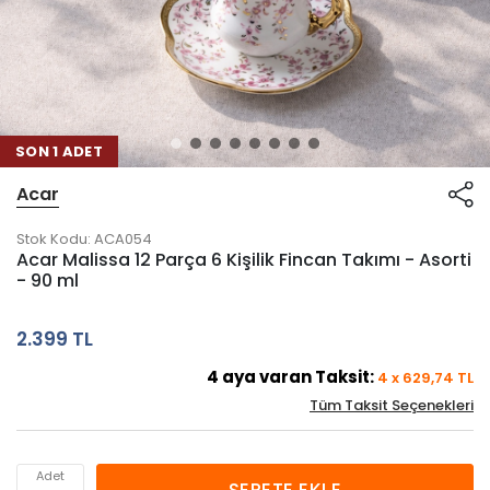
SON 1 ADET
Acar
Stok Kodu:
ACA054
Acar Malissa 12 Parça 6 Kişilik Fincan Takımı - Asorti
- 90 ml
2.399 TL
4
aya varan Taksit:
4
x
629,74
TL
Tüm Taksit Seçenekleri
Adet