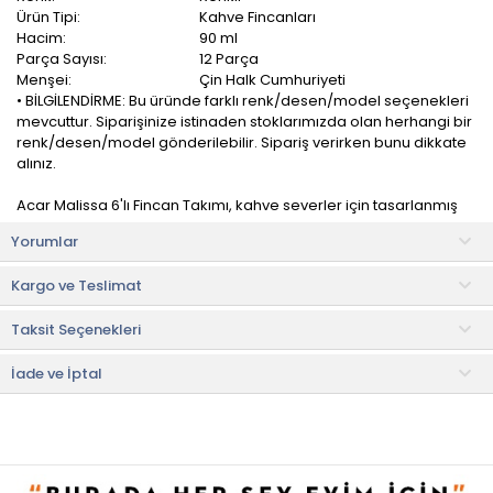
Ürün Tipi:
Kahve Fincanları
Hacim:
90 ml
Parça Sayısı:
12 Parça
Menşei:
Çin Halk Cumhuriyeti
• BİLGİLENDİRME: Bu üründe farklı renk/desen/model seçenekleri
mevcuttur. Siparişinize istinaden stoklarımızda olan herhangi bir
renk/desen/model gönderilebilir. Sipariş verirken bunu dikkate
alınız.
Acar Malissa 6'lı Fincan Takımı, kahve severler için tasarlanmış
özel bir üründür. Hem şık tasarımı hem de yüksek kaliteli
Yorumlar
porselen malzemesiyle kahve keyfinizi daha da özel hale getirir.
Kargo ve Teslimat
Fincanların geniş kapasitesi, kahve keyfinizin uzun sürmesini
sağlar. Büyük boyutları, içeceğinizi daha fazla tadını çıkarmanızı
Taksit Seçenekleri
sağlar.
Ürün İçeriği
İade ve İptal
• Fincan: 6 adet
• Fincan altlığı: 6 adet
Kullanım ve Bakım Bilgileri
• Uzun ömürlü kullanım için bulaşık makinesinde yıkanmamalıdır.