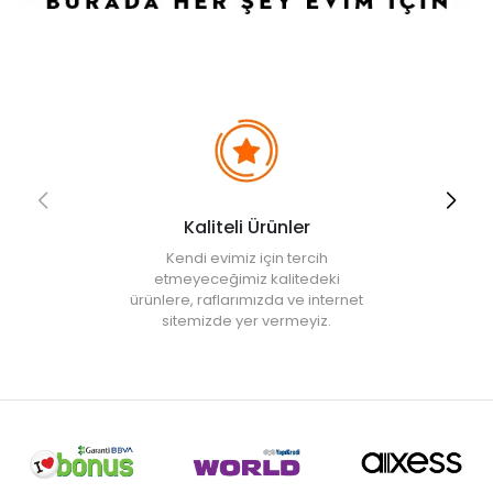
• Elde yıkanması tavsiye edilir.
• Not:
Bu fiyat perakende satışlar için belirlenmiştir. Toplu alımlar
Evidea tarafından incelenecek ve uygun bulunmayan siparişler
iptal edilecektir.
• " Ürün görsellerinde ışık, ortam ve dijital düzenlemelere bağlı
olarak renk ve doku farklılıkları oluşabilir. "
Kaliteli Ürünler
Kendi evimiz için tercih
etmeyeceğimiz kalitedeki
ürünlere, raflarımızda ve internet
sitemizde yer vermeyiz.