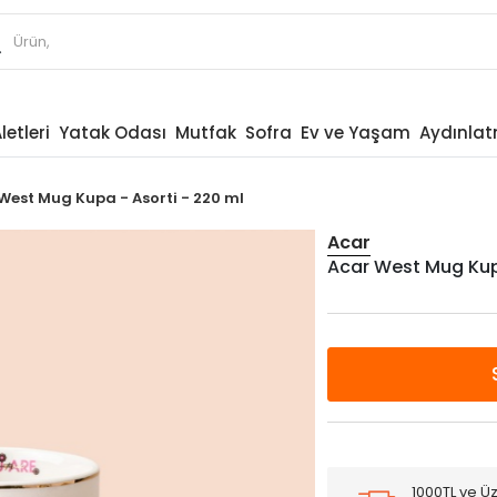
letleri
Yatak Odası
Mutfak
Sofra
Ev ve Yaşam
Aydınla
West Mug Kupa - Asorti - 220 ml
Acar
Acar West Mug Kupa
1000TL ve Üz