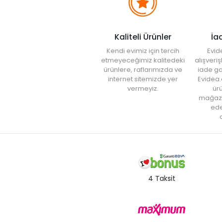
Kaliteli Ürünler
İa
Kendi evimiz için tercih
Evid
etmeyeceğimiz kalitedeki
alışveri
ürünlere, raflarımızda ve
iade ga
internet sitemizde yer
Evidea.
vermeyiz.
ürü
mağaz
ede
a
4 Taksit