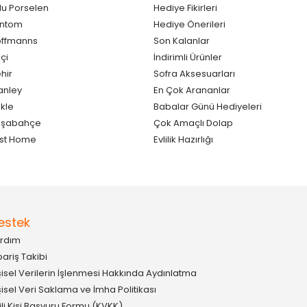
lu Porselen
Hediye Fikirleri
antom
Hediye Önerileri
ffmanns
Son Kalanlar
çi
İndirimli Ürünler
hir
Sofra Aksesuarları
anley
En Çok Arananlar
kle
Babalar Günü Hediyeleri
aşabahçe
Çok Amaçlı Dolap
st Home
Evlilik Hazırlığı
estek
rdım
pariş Takibi
şisel Verilerin İşlenmesi Hakkında Aydınlatma
şisel Veri Saklama ve İmha Politikası
gili Kişi Başvuru Formu (KVKK)