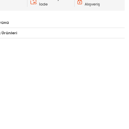
İade
Alışveriş
rünü
 Ürünleri