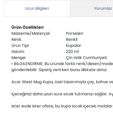
Ürün Bilgileri
Yorumlar
Ürün Özellikleri
Malzeme/Materyal:
Porselen
Renk:
Renkli
Ürün Tipi:
Kupalar
Hacim:
220 ml
Menşei:
Çin Halk Cumhuriyeti
• BİLGİLENDİRME: Bu üründe farklı renk/desen/model
gönderilebilir. Sipariş verirken bunu dikkate alınız.
Acar West Mug Kupa, özel tasarımıyla çay, kahve veya
İçeceğinizi daha uzun süre sıcak tutmanızı sağlar. A
İster evde ister ofiste, bu kupa sıcak içecek molaları