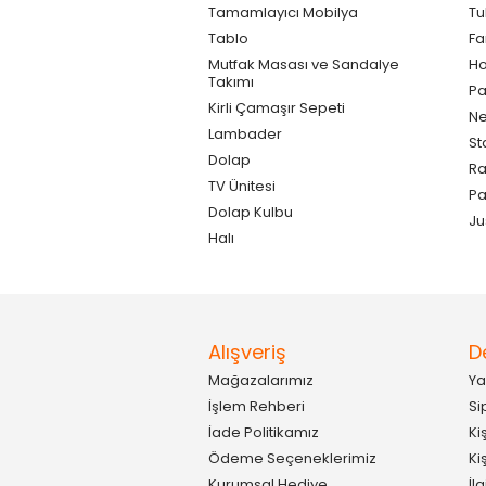
Tamamlayıcı Mobilya
Tu
Tablo
F
Mutfak Masası ve Sandalye
Ho
Takımı
Pa
Kirli Çamaşır Sepeti
Ne
Lambader
St
Dolap
Ra
TV Ünitesi
P
Dolap Kulbu
Ju
Halı
Alışveriş
D
Mağazalarımız
Ya
İşlem Rehberi
Si
İade Politikamız
Ki
Ödeme Seçeneklerimiz
Ki
Kurumsal Hediye
İl