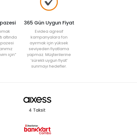
lpazesi
365 Gün Uygun Fiyat
yapmak
Evidea agresif
tı altında
kampanyalara fon
elpazesi
ayırmak için yüksek
anımız
seviyeden fiyatlama
vim için”
yapmaz. Müşterilerine
‘sürekli uygun fiyat’
sunmayı hedefler.
4 Taksit