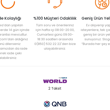
de Kolaylığı
%100 Müşteri Odaklılık
Geniş Ürün Ye
ea’dan yapılan
Tüm soru ve önerileriniz
Ev alışverişi 
şlerde 14 gün içinde
için hafta içi 08:00-20:00,
isteyenlere, tek ça
rantisi mevcuttur.
Cumartesi günü 09:00-
geniş bir ürün y
com’dan aldığınız
18:30 saatleri arasında
sunuyoruz. Slog
nü dilerseniz
0(850) 532 22 22'den bize
“Burada her şey e
amızdan da iade
ulaşabilirsiniz.
rek iade çeki
labilirsiniz.
2 Taksit