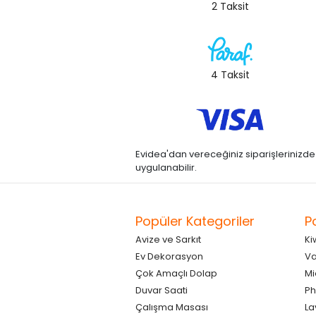
2 Taksit
4 Taksit
Evidea'dan vereceğiniz siparişlerinizde kre
uygulanabilir.
Popüler Kategoriler
P
Avize ve Sarkıt
Ki
Ev Dekorasyon
Va
Çok Amaçlı Dolap
Mi
Duvar Saati
Ph
Çalışma Masası
La