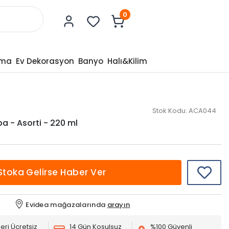
0
tma
Ev Dekorasyon
Banyo
Halı&Kilim
Stok Kodu:
ACA044
 - Asorti - 220 ml
Stoka Gelirse Haber Ver
Evidea mağazalarında
arayın
eri Ücretsiz
14 Gün Koşulsuz
%100 Güvenli