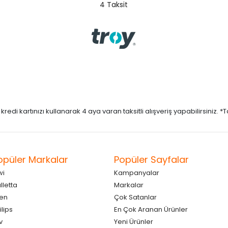
4 Taksit
di kartınızı kullanarak 4 aya varan taksitli alışveriş yapabilirsiniz. *Taks
opüler Markalar
Popüler Sayfalar
wi
Kampanyalar
lletta
Markalar
en
Çok Satanlar
ilips
En Çok Aranan Ürünler
v
Yeni Ürünler