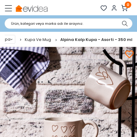
0
Ürün, kategori veya marka adı ile arayınız.
 Kupa
Kupa Ve Mug
Alpina Kalp Kupa - Asorti - 350 ml