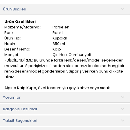
Ürün Bilgileri
Ürün Özellikleri
Malzeme/Materyal:
Porselen
Renk:
Renkli
Ürün Tipi:
Kupalar
Hacim:
350 ml
Desen/Tema:
Kalp
Menşei:
Çin Halk Cumhuriyeti
• BİLGİLENDİRME: Bu üründe farklı renk/desen/model seçenekleri
mevcuttur. Siparişinize istinaden stoklarımızda olan herhangi bir
renk/desen/model gönderilebilir. Sipariş verirken bunu dikkate
alınız.
Alpina Kalp Kupa, özel tasarımıyla çay, kahve veya sıcak
çikolata keyfinizi daha da özel hale getiriyor.
Yorumlar
İçeceğinizi daha uzun süre sıcak tutmanızı sağlar. Ayrıca
Kargo ve Teslimat
dökülmeleri önleyerek rahat bir kullanım sunar.
Taksit Seçenekleri
İster evde ister ofiste, bu kupa sıcak içecek molalarınızı daha
keyifli hale getirecek. Şık tasarımıyla dekoratif bir parça olarak