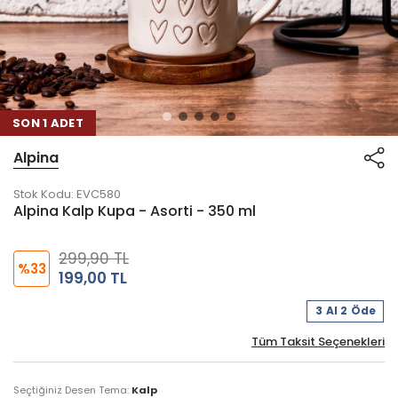
SON 1 ADET
Alpina
Stok Kodu:
EVC580
Alpina Kalp Kupa - Asorti - 350 ml
299,90 TL
%33
199,00 TL
3 Al 2 Öde
Tüm Taksit Seçenekleri
Seçtiğiniz Desen Tema:
Kalp