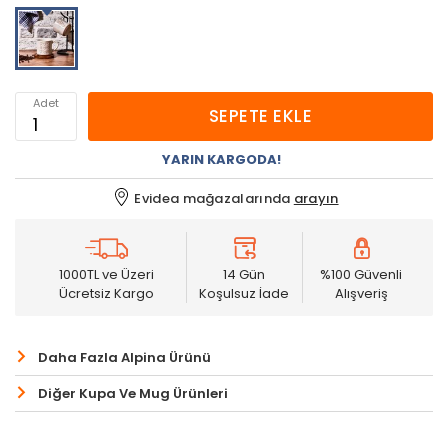
Adet
SEPETE EKLE
YARIN KARGODA!
Evidea mağazalarında
arayın
1000TL ve Üzeri
14 Gün
%100 Güvenli
Ücretsiz Kargo
Koşulsuz İade
Alışveriş
Daha Fazla Alpina Ürünü
Diğer Kupa Ve Mug Ürünleri