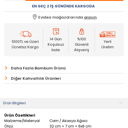
EN GEÇ 2 İŞ GÜNÜNDE KARGODA
Evidea mağazalarında
arayın
14 Gün
%100
1000TL ve Üzeri
Yerli
Koşulsuz
Güvenli
Ücretsiz Kargo
Üretim
İade
Alışveriş
Daha Fazla Bambum Ürünü
Diğer Kahvaltılık Ürünleri
Ürün Bilgileri
Ürün Özellikleri
Malzeme/Materyal:
Cam / Akasya Ağacı
Ölçü:
32 cm + 7 cm + 6x6 cm