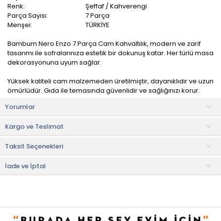
Renk:
Şeffaf / Kahverengi
Parça Sayısı:
7 Parça
Menşei:
TÜRKİYE
Bambum Nero Enzo 7 Parça Cam Kahvaltılık, modern ve zarif
tasarımı ile sofralarınıza estetik bir dokunuş katar. Her türlü masa
dekorasyonuna uyum sağlar.
Yüksek kaliteli cam malzemeden üretilmiştir, dayanıklıdır ve uzun
ömürlüdür. Gıda ile temasında güvenlidir ve sağlığınızı korur.
Yorumlar
Bambu kapaklı yapısı sayesinde yiyeceklerinizin tazeliğini korur
ve hijyenik bir şekilde saklanmasını sağlar. Yiyeceklerinizi dış
Kargo ve Teslimat
etkenlerden korur.
Taksit Seçenekleri
Ürün İçeriği
• Kahvaltılık: 3 adet
• Kapak: 3 adet
İade ve İptal
• Stant: 1 adet
Kullanım ve Bakım Bilgileri
• Elde veya bulaşık makinesinde yıkanabilir.