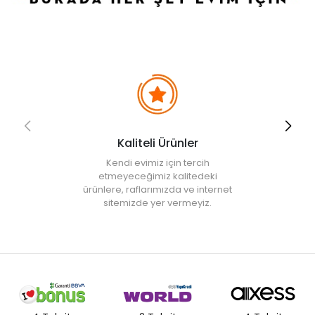
• Not:
Bu fiyat perakende satışlar için belirlenmiştir. Toplu alımlar
Evidea tarafından incelenecek ve uygun bulunmayan siparişler
iptal edilecektir.
• " Ürün görsellerinde ışık, ortam ve dijital düzenlemelere bağlı
olarak renk ve doku farklılıkları oluşabilir. "
Kaliteli Ürünler
Kendi evimiz için tercih
etmeyeceğimiz kalitedeki
ürünlere, raflarımızda ve internet
sitemizde yer vermeyiz.