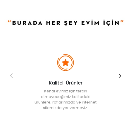
• Not:
Bu fiyat perakende satışlar için belirlenmiştir. Toplu alımlar
Evidea tarafından incelenecek ve uygun bulunmayan siparişler
iptal edilecektir.
• " Ürün görsellerinde ışık, ortam ve dijital düzenlemelere bağlı
olarak renk ve doku farklılıkları oluşabilir. "
Kaliteli Ürünler
Kendi evimiz için tercih
etmeyeceğimiz kalitedeki
ürünlere, raflarımızda ve internet
sitemizde yer vermeyiz.