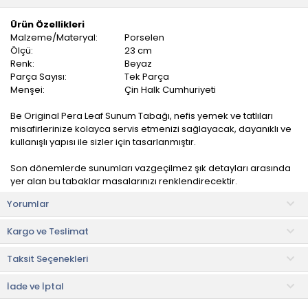
Ürün Özellikleri
Malzeme/Materyal:
Porselen
Ölçü:
23 cm
Renk:
Beyaz
Parça Sayısı:
Tek Parça
Menşei:
Çin Halk Cumhuriyeti
Be Original Pera Leaf Sunum Tabağı, nefis yemek ve tatlıları
misafirlerinize kolayca servis etmenizi sağlayacak, dayanıklı ve
kullanışlı yapısı ile sizler için tasarlanmıştır.
Son dönemlerde sunumları vazgeçilmez şık detayları arasında
yer alan bu tabaklar masalarınızı renklendirecektir.
Yorumlar
Günümüz dünyasının hızla değişen trendlerine uygun olarak her
geçen gün sayısı hızla artan bu ürünlerimiz, sizler için güzel bir
Kargo ve Teslimat
hediye seçeneği olacaktır.
Taksit Seçenekleri
Kullanım ve Bakım Bilgileri
• Renkleri solmaz.
• Kolay temizlenir, mikrop barındırmaz.
İade ve İptal
• Bulaşık makinesinde 50°C'de yıkanabilir.