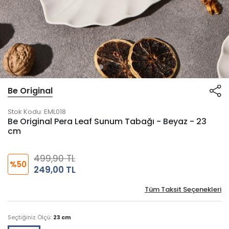
Be Original
Stok Kodu:
EML018
Be Original Pera Leaf Sunum Tabağı - Beyaz - 23
cm
499,90 TL
%50
249,00 TL
Tüm Taksit Seçenekleri
Seçtiğiniz Ölçü:
23 cm