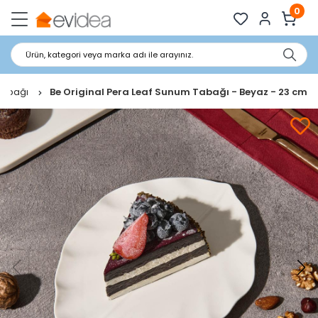
0
Ürün, kategori veya marka adı ile arayınız.
Tabağı
Be Original Pera Leaf Sunum Tabağı - Beyaz - 23 cm