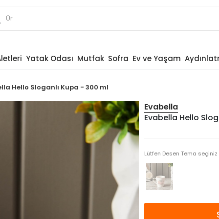
letleri
Yatak Odası
Mutfak
Sofra
Ev ve Yaşam
Aydınla
lla Hello Sloganlı Kupa - 300 ml
Evabella
Evabella Hello Slog
Lütfen Desen Tema seçiniz