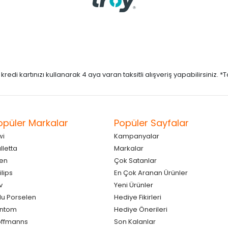
di kartınızı kullanarak 4 aya varan taksitli alışveriş yapabilirsiniz. *Taks
opüler Markalar
Popüler Sayfalar
wi
Kampanyalar
lletta
Markalar
en
Çok Satanlar
ilips
En Çok Aranan Ürünler
v
Yeni Ürünler
lu Porselen
Hediye Fikirleri
antom
Hediye Önerileri
ffmanns
Son Kalanlar