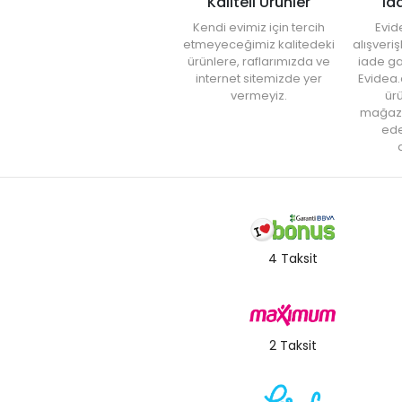
Kaliteli Ürünler
İa
Kendi evimiz için tercih
Evid
etmeyeceğimiz kalitedeki
alışveri
ürünlere, raflarımızda ve
iade ga
internet sitemizde yer
Evidea.
vermeyiz.
ürü
mağaz
ede
a
4 Taksit
2 Taksit