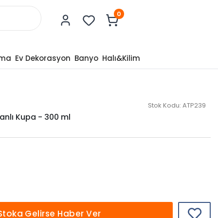
0
tma
Ev Dekorasyon
Banyo
Halı&Kilim
Stok Kodu:
ATP239
anlı Kupa - 300 ml
Stoka Gelirse Haber Ver