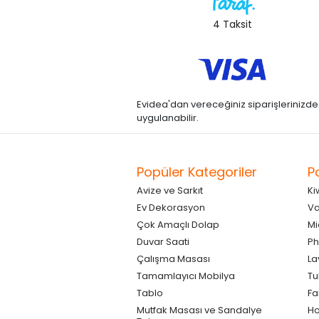
4 Taksit
Evidea'dan vereceğiniz siparişlerinizde kre
uygulanabilir.
Popüler Kategoriler
P
Avize ve Sarkıt
Ki
Ev Dekorasyon
Va
Çok Amaçlı Dolap
Mi
Duvar Saati
Ph
Çalışma Masası
La
Tamamlayıcı Mobilya
Tu
Tablo
F
Mutfak Masası ve Sandalye
Ho