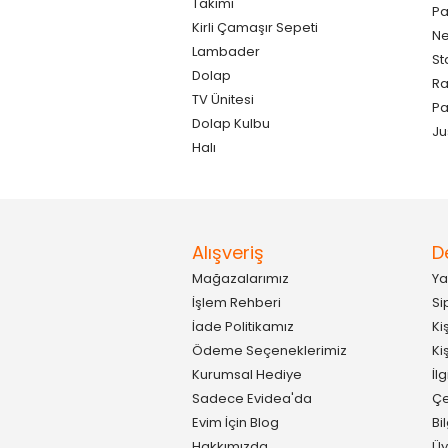
Takımı
Pa
Kirli Çamaşır Sepeti
Ne
Lambader
St
Dolap
Ra
TV Ünitesi
P
Dolap Kulbu
Ju
Halı
Alışveriş
D
Mağazalarımız
Ya
İşlem Rehberi
Si
İade Politikamız
Ki
Ödeme Seçeneklerimiz
Ki
Kurumsal Hediye
İl
Sadece Evidea'da
Çe
Evim İçin Blog
Bi
Hakkımızda
Üy