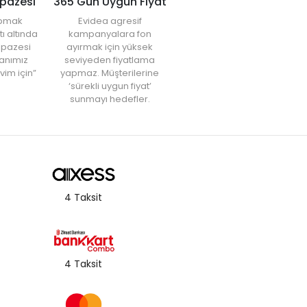
lpazesi
365 Gün Uygun Fiyat
yapmak
Evidea agresif
tı altında
kampanyalara fon
elpazesi
ayırmak için yüksek
anımız
seviyeden fiyatlama
vim için”
yapmaz. Müşterilerine
‘sürekli uygun fiyat’
sunmayı hedefler.
4 Taksit
4 Taksit