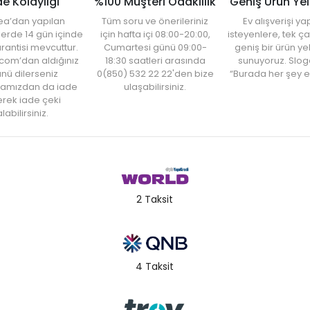
de Kolaylığı
%100 Müşteri Odaklılık
Geniş Ürün Ye
ea’dan yapılan
Tüm soru ve önerileriniz
Ev alışverişi 
şlerde 14 gün içinde
için hafta içi 08:00-20:00,
isteyenlere, tek ça
rantisi mevcuttur.
Cumartesi günü 09:00-
geniş bir ürün y
com’dan aldığınız
18:30 saatleri arasında
sunuyoruz. Slog
nü dilerseniz
0(850) 532 22 22'den bize
“Burada her şey e
amızdan da iade
ulaşabilirsiniz.
rek iade çeki
labilirsiniz.
2 Taksit
4 Taksit