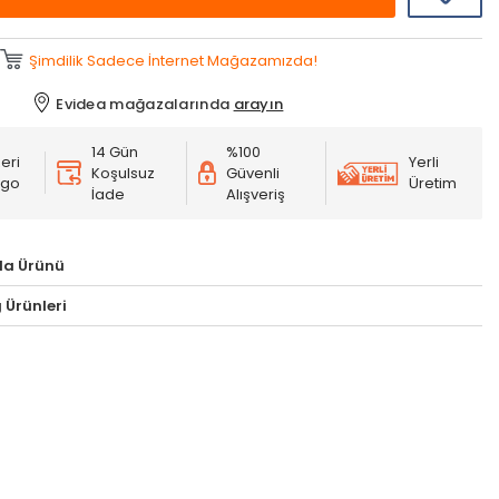
Şimdilik Sadece İnternet Mağazamızda!
Evidea mağazalarında
arayın
14 Gün
%100
eri
Yerli
Koşulsuz
Güvenli
rgo
Üretim
İade
Alışveriş
la Ürünü
 Ürünleri