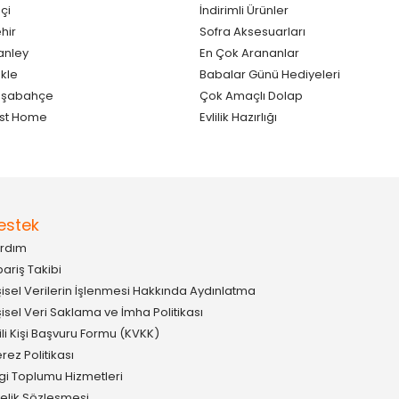
çi
İndirimli Ürünler
hir
Sofra Aksesuarları
anley
En Çok Arananlar
kle
Babalar Günü Hediyeleri
aşabahçe
Çok Amaçlı Dolap
st Home
Evlilik Hazırlığı
estek
rdım
pariş Takibi
şisel Verilerin İşlenmesi Hakkında Aydınlatma
şisel Veri Saklama ve İmha Politikası
gili Kişi Başvuru Formu (KVKK)
rez Politikası
lgi Toplumu Hizmetleri
elik Sözleşmesi