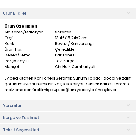
Ürün Bilgileri
Ürün Özellikleri
Malzeme/Materyal:
Seramik
Ölçü:
13,46x15,24x2 cm
Renk:
Beyaz / Kahverengi
Ürün Tipi:
Çerezlikler
Desen/Tema:
Kar Tanesi
Parça Sayısı:
Tek Parça
Menşei:
Çin Halk Cumhuriyeti
Evidea Kitchen Kar Tanesi Seramik Sunum Tabağı, doğal ve zarif
görünümüyle sunumlarınıza şıklık katıyor. Yüksek kaliteli seramik
malzemeden üretilmiş olup, sağlam yapısıyla öne çıkıyor.
Geniş yüzeyi sayesinde peynir, meze, kahvaltılık veya atıştırmalık
Yorumlar
gibi yiyeceklerinizi şık bir şekilde sunabilirsiniz. Minimalist ve zarif
tasarımı her masaya uyum sağlar.
Kargo ve Teslimat
Kullanım ve Bakım Bilgileri
Taksit Seçenekleri
• Renkleri ve baskısı solmaz.
• Mikrodalga fırınlarda kullanılabilir.