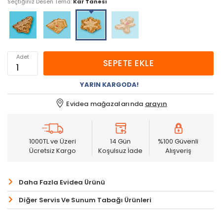
Seçtiğiniz Desen Tema:
Kar Tanesi
Adet
SEPETE EKLE
YARIN KARGODA!
Evidea mağazalarında
arayın
1000TL ve Üzeri
14 Gün
%100 Güvenli
Ücretsiz Kargo
Koşulsuz İade
Alışveriş
Daha Fazla Evidea Ürünü
Diğer Servis Ve Sunum Tabağı Ürünleri